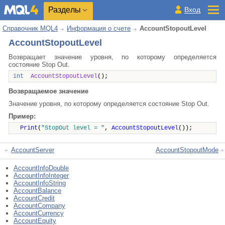
Разделы
Вход
Справочник MQL4
Информация о счете
AccountStopoutLevel
AccountStopoutLevel
Возвращает значение уровня, по которому определяется
состояние Stop Out.
int
AccountStopoutLevel
();
Возвращаемое значение
Значение уровня, по которому определяется состояние Stop Out.
Пример:
Print
(
"StopOut level = "
,
AccountStopoutLevel
());
AccountServer
AccountStopoutMode
AccountInfoDouble
AccountInfoInteger
AccountInfoString
AccountBalance
AccountCredit
AccountCompany
AccountCurrency
AccountEquity