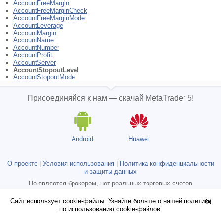
AccountFreeMargin
AccountFreeMarginCheck
AccountFreeMarginMode
AccountLeverage
AccountMargin
AccountName
AccountNumber
AccountProfit
AccountServer
AccountStopoutLevel
AccountStopoutMode
Присоединяйся к нам — скачай MetaTrader 5!
Android
Huawei
О проекте
|
Условия использования
|
Политика конфиденциальности
и защиты данных
Не является брокером, нет реальных торговых счетов
Copyright 2000-2026, MetaQuotes Ltd.
Сайт использует cookie-файлы. Узнайте больше о нашей
Сайт использует cookie-файлы. Узнайте больше о нашей
политике
политике
по использованию cookie-файлов
по использованию cookie-файлов
.
.