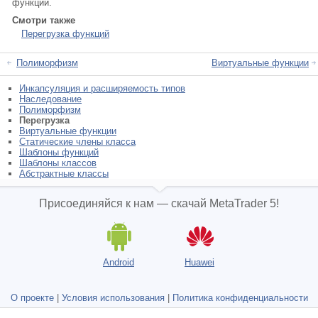
функции.
Смотри также
Перегрузка функций
Полиморфизм
Виртуальные функции
Инкапсуляция и расширяемость типов
Наследование
Полиморфизм
Перегрузка
Виртуальные функции
Статические члены класса
Шаблоны функций
Шаблоны классов
Абстрактные классы
Присоединяйся к нам — скачай MetaTrader 5!
Android
Huawei
О проекте
|
Условия использования
|
Политика конфиденциальности
и защиты данных