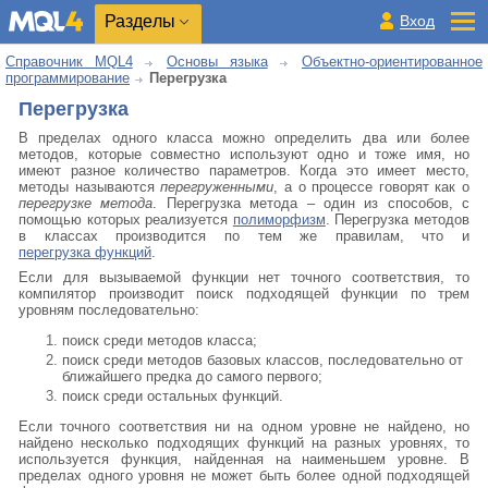
Разделы
Вход
Справочник MQL4
Основы языка
Объектно-ориентированное
программирование
Перегрузка
Перегрузка
В пределах одного класса можно определить два или более
методов, которые совместно используют одно и тоже имя, но
имеют разное количество параметров. Когда это имеет место,
методы называются
перегруженными
, а о процессе говорят как о
перегрузке метода
. Перегрузка метода – один из способов, с
помощью которых реализуется
полиморфизм
. Перегрузка методов
в классах производится по тем же правилам, что и
перегрузка функций
.
Если для вызываемой функции нет точного соответствия, то
компилятор производит поиск подходящей функции по трем
уровням последовательно:
поиск среди методов класса;
поиск среди методов базовых классов, последовательно от
ближайшего предка до самого первого;
поиск среди остальных функций.
Если точного соответствия ни на одном уровне не найдено, но
найдено несколько подходящих функций на разных уровнях, то
используется функция, найденная на наименьшем уровне. В
пределах одного уровня не может быть более одной подходящей