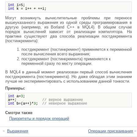
int
i=5;
int
k = i++ + ++i;
Могут возникнуть вычислительные проблемы при переносе
вышеуказанного выражения из одной среды программирования в
другую (например, из Borland C++ в MQL4). В общем случае
порядок вычислений зависит от реализации компилятора. На
практике существуют два способа реализации постдекремента
(постинкремента):
постдекремент (постинкремент) применяется к переменной
после вычисления всего выражения;
постдекремент (постинкремента) применяется к
переменной сразу по месту операции.
В MQL4 в данный момент реализован первый способ вычисления
постдекремента (постинкремента). Но даже обладая этим знанием
лучше не экспериментировать с использованием данной тонкости.
Примеры:
int
a=
3
;
a++;
// верное выражение
int
b=(a++)*
3
;
// неверное выражение
Смотри также
Приоритеты и порядок операций
Выражения
Операции присваивания