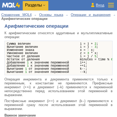
Разделы
Вход
Справочник MQL4
Основы языка
Операции и выражения
Арифметические операции
Арифметические операции
К арифметическим относятся аддитивные и мультипликативные
операции:
Сумма величин i = j +
2
;
Вычитание величин i = j -
3
;
Изменение знака x = - x;
Умножение величин z =
3
* x;
Частное от деления i = j /
5
;
Остаток от деления minutes = time %
60
;
Добавление
1
к значению переменной i++;
Добавление
1
к значению переменной ++i;
Вычитание
1
от значения переменной k--;
Вычитание
1
от значения переменной --k;
Операция инкремента и декремента применяются только к
переменным, к константам не применяются. Префиксныe
инкремент (++i) и декремент (--k) применяются к переменной
непосредственно перед использованием этой переменной в
выражении.
Постфиксные инкремент (i++) и декремент (k--) применяются к
переменной сразу после использования этой переменной в
выражении.
Важное замечание