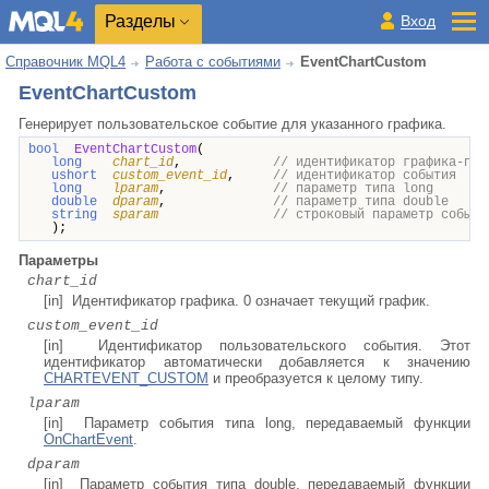
Разделы
Вход
Справочник MQL4
Работа с событиями
EventChartCustom
EventChartCustom
Генерирует пользовательское событие для указанного графика.
bool
EventChartCustom
(
long
chart_id
,
// идентификатор графика-пол
ushort
custom_event_id
,
// идентификатор события
long
lparam
,
// параметр типа long
double
dparam
,
// параметр типа double
string
sparam
// строковый параметр событи
);
Параметры
chart_id
[in] Идентификатор графика. 0 означает текущий график.
custom_event_id
[in] Идентификатор пользовательского события. Этот
идентификатор автоматически добавляется к значению
CHARTEVENT_CUSTOM
и преобразуется к целому типу.
lparam
[in] Параметр события типа long, передаваемый функции
OnChartEvent
.
dparam
[in] Параметр события типа double, передаваемый функции