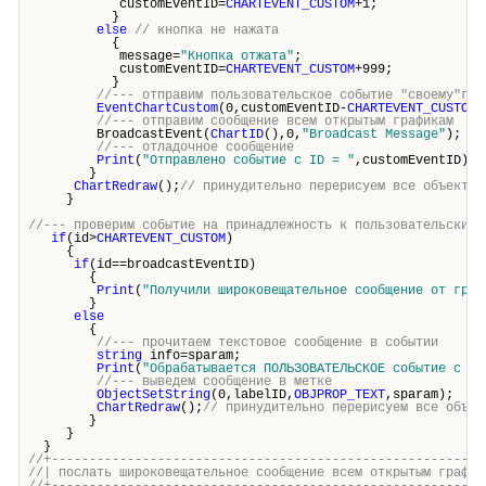
customEventID=
CHARTEVENT_CUSTOM
+1;
}
else
// кнопка не нажата
{
message=
"Кнопка отжата"
;
customEventID=
CHARTEVENT_CUSTOM
+999;
}
//--- отправим пользовательское событие "своему"гра
EventChartCustom
(0,customEventID-
CHARTEVENT_CUSTOM
,
//--- отправим сообщение всем открытым графикам
BroadcastEvent(
ChartID
(),0,
"Broadcast Message"
);
//--- отладочное сообщение
Print
(
"Отправлено событие с ID = "
,customEventID);
}
ChartRedraw
();
// принудительно перерисуем все объекты 
}
//--- проверим событие на принадлежность к пользовательским 
if
(id>
CHARTEVENT_CUSTOM
)
{
if
(id==broadcastEventID)
{
Print
(
"Получили широковещательное сообщение от граф
}
else
{
//--- прочитаем текстовое сообщение в событии
string
info=sparam;
Print
(
"Обрабатывается ПОЛЬЗОВАТЕЛЬСКОЕ событие с ID
//--- выведем сообщение в метке
ObjectSetString
(0,labelID,
OBJPROP_TEXT
,sparam);
ChartRedraw
();
// принудительно перерисуем все объек
}
}
}
//+---------------------------------------------------------
//| послать широковещательное сообщение всем открытым г