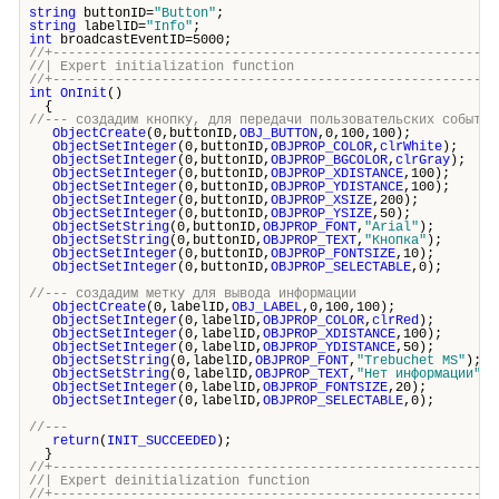
string
buttonID=
"Button"
;
string
labelID=
"Info"
;
int
broadcastEventID=5000;
//+---------------------------------------------------------
//| Expert initialization funct
//+---------------------------------------------------------
int
OnInit
()
{
//--- создадим кнопку, для передачи пользовательских событий
ObjectCreate
(0,buttonID,
OBJ_BUTTON
,0,100,100);
ObjectSetInteger
(0,buttonID,
OBJPROP_COLOR
,
clrWhite
);
ObjectSetInteger
(0,buttonID,
OBJPROP_BGCOLOR
,
clrGray
);
ObjectSetInteger
(0,buttonID,
OBJPROP_XDISTANCE
,100);
ObjectSetInteger
(0,buttonID,
OBJPROP_YDISTANCE
,100);
ObjectSetInteger
(0,buttonID,
OBJPROP_XSIZE
,200);
ObjectSetInteger
(0,buttonID,
OBJPROP_YSIZE
,50);
ObjectSetString
(0,buttonID,
OBJPROP_FONT
,
"Arial"
);
ObjectSetString
(0,buttonID,
OBJPROP_TEXT
,
"Кнопка"
);
ObjectSetInteger
(0,buttonID,
OBJPROP_FONTSIZE
,10);
ObjectSetInteger
(0,buttonID,
OBJPROP_SELECTABLE
,0);
//--- создадим метку для вывода информации
ObjectCreate
(0,labelID,
OBJ_LABEL
,0,100,100);
ObjectSetInteger
(0,labelID,
OBJPROP_COLOR
,
clrRed
);
ObjectSetInteger
(0,labelID,
OBJPROP_XDISTANCE
,100);
ObjectSetInteger
(0,labelID,
OBJPROP_YDISTANCE
,50);
ObjectSetString
(0,labelID,
OBJPROP_FONT
,
"Trebuchet MS"
);
ObjectSetString
(0,labelID,
OBJPROP_TEXT
,
"Нет информации"
);
ObjectSetInteger
(0,labelID,
OBJPROP_FONTSIZE
,20);
ObjectSetInteger
(0,labelID,
OBJPROP_SELECTABLE
,0);
//---
return
(
INIT_SUCCEEDED
);
}
//+---------------------------------------------------------
//| Expert deinitialization func
//+---------------------------------------------------------