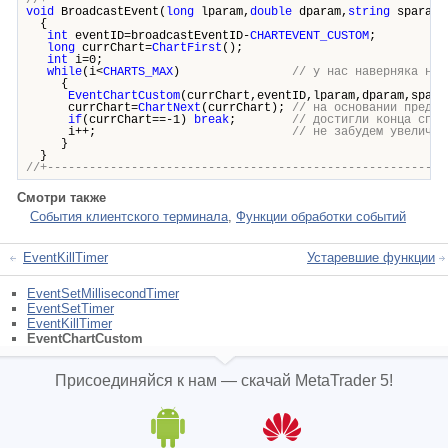
//+---------------------------------------------------------
void
BroadcastEvent(
long
lparam,
double
dparam,
string
sparam)
{
int
eventID=broadcastEventID-
CHARTEVENT_CUSTOM
;
long
currChart=
ChartFirst
();
int
i=0;
while
(i<
CHARTS_MAX
)
// у нас наверняка не 
{
EventChartCustom
(currChart,eventID,lparam,dparam,spara
currChart=
ChartNext
(currChart);
// на основании предыд
if
(currChart==-1)
break
;
// достигли конца спис
i++;
// не забудем увеличит
}
}
//+---------------------------------------------------------
Смотри также
События клиентского терминала
,
Функции обработки событий
EventKillTimer
Устаревшие функции
EventSetMillisecondTimer
EventSetTimer
EventKillTimer
EventChartCustom
Присоединяйся к нам — скачай MetaTrader 5!