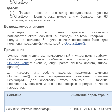
OnChartEvent.
sparam
[in] Параметр события типа string, передаваемый функции
OnChartEvent. Если строка имеет длину больше, чем 63
символа, то строка усекается.
Возвращаемое значение
Возвращает true в случае удачной постановки
пользовательского события в очередь событий графика –
получателя события. В случае ошибки возвращает false, для
получения кода ошибки используйте
GetLastError()
.
Примечание
Эксперт или индикатор, прикрепленный к указанному графику,
обрабатывает данное событие при помощи функции
OnChartEvent
(int event_id, long& lparam, double& dparam, string&
sparam).
Для каждого типа события входные параметры функции
OnChartEvent() имеют определенные значения, которые
необходимы для обработки этого события. В таблице
перечислены события и значения, которые передаются через
параметры.
Событие
Значение параметра id
Событие нажатия клавиатуры
CHARTEVENT_KEYDOWN