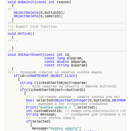
void
OnDeinit
(
const
int
reason)
{
//---
ObjectDelete
(0,buttonID);
ObjectDelete
(0,labelID);
}
//+---------------------------------------------------------
//| Expert tick functi
//+---------------------------------------------------------
void
OnTick
()
{
//---
}
//+---------------------------------------------------------
void
OnChartEvent
(
const
int
id,
const
long
&lparam,
const
double
&dparam,
const
string
&sparam)
{
//--- проверим событие на нажатие кнопки мышки
if
(id==
CHARTEVENT_OBJECT_CLICK
)
{
string
clickedChartObject=sparam;
//--- если нажатие на объекте с именем buttonID
if
(clickedChartObject==buttonID)
{
//--- состояние кнопки - нажата кнопка или нет
bool
selected=
ObjectGetInteger
(0,buttonID,
OBJPROP_S
//--- выведем в лог отладочное сообщение
Print
(
"Кнопка нажата = "
,selected);
int
customEventID;
// номер пользовательского событ
string
message;
// сообщение для отправки в собы
//--- если кнопка нажата
if
(selected)
{
message=
"Кнопка нажата"
;