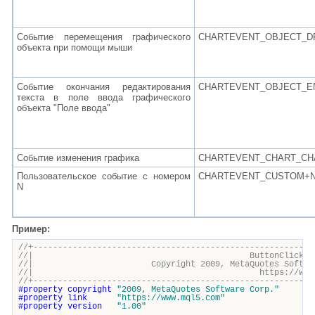
Событие перемещения графического
CHARTEVENT_OBJECT_D
объекта при помощи мыши
Событие окончания редактирования
CHARTEVENT_OBJECT_E
текста в поле ввода графического
объекта "Поле ввода"
Событие изменения графика
CHARTEVENT_CHART_C
Пользовательское событие с номером
CHARTEVENT_CUSTOM+
N
Пример:
//+---------------------------------------------------------
//| ButtonClickExpert.m
//| Copyright 2009, MetaQuotes Software 
//| https://www.mql5.c
//+---------------------------------------------------------
#property
copyright
"2009, MetaQuotes Software Corp."
#property
link
"https://www.mql5.com"
#property
version
"1.00"