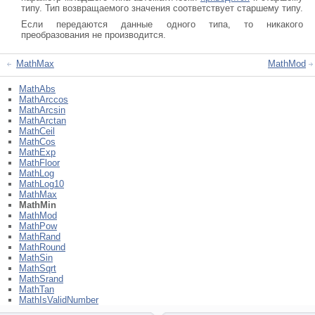
типу. Тип возвращаемого значения соответствует старшему типу.
Если передаются данные одного типа, то никакого
преобразования не производится.
MathMax
MathMod
MathAbs
MathArccos
MathArcsin
MathArctan
MathCeil
MathCos
MathExp
MathFloor
MathLog
MathLog10
MathMax
MathMin
MathMod
MathPow
MathRand
MathRound
MathSin
MathSqrt
MathSrand
MathTan
MathIsValidNumber