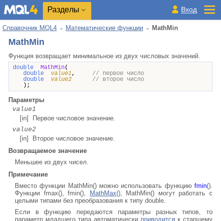
Разделы
Вход
Справочник MQL4
Математические функции
MathMin
MathMin
Функция возвращает минимальное из двух числовых значений.
double
MathMin
(
double
value1
,
// первое число
double
value2
// второе число
);
Параметры
value1
[in] Первое числовое значение.
value2
[in] Второе числовое значение.
Возвращаемое значение
Меньшее из двух чисел.
Примечание
Вместо функции MathMin() можно использовать функцию
fmin
().
Функции fmax(), fmin(),
MathMax()
, MathMin() могут работать с
целыми типами без преобразования к типу double.
Если в функцию передаются параметры разных типов, то
параметр младшего типа автоматически
приводится
к старшему