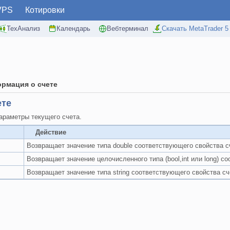
VPS
Котировки
ТехАнализ
Календарь
Вебтерминал
Скачать MetaTrader 5
рмация о счете
ете
раметры текущего счета.
Действие
Возвращает значение типа double соответствующего свойства с
Возвращает значение целочисленного типа (bool,int или long) с
Возвращает значение типа string соответствующего свойства сч