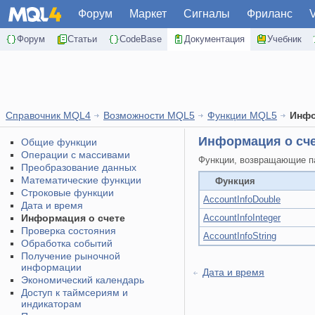
Форум
Маркет
Сигналы
Фриланс
Форум
Статьи
CodeBase
Документация
Учебник
Справочник MQL4
Возможности MQL5
Функции MQL5
Инфо
Информация о сч
Общие функции
Операции с массивами
Функции, возвращающие па
Преобразование данных
Математические функции
Функция
Строковые функции
AccountInfoDouble
Дата и время
Информация о счете
AccountInfoInteger
Проверка состояния
AccountInfoString
Обработка событий
Получение рыночной
информации
Дата и время
Экономический календарь
Доступ к таймсериям и
индикаторам