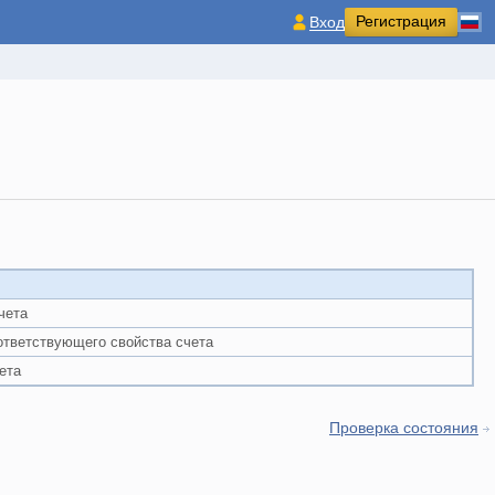
Регистрация
Вход
чета
оответствующего свойства счета
ета
Проверка состояния