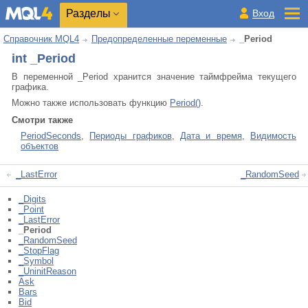
Разделы
Вход
Справочник MQL4
Предопределенные переменные
_Period
int _Period
В переменной _Period хранится значение таймфрейма текущего
графика.
Можно также использовать функцию
Period()
.
Смотри также
PeriodSeconds
,
Периоды графиков
,
Дата и время
,
Видимость
объектов
_LastError
_RandomSeed
_Digits
_Point
_LastError
_Period
_RandomSeed
_StopFlag
_Symbol
_UninitReason
Ask
Bars
Bid