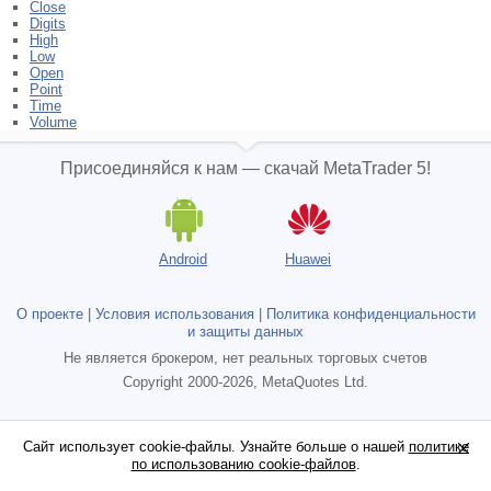
Close
Digits
High
Low
Open
Point
Time
Volume
Присоединяйся к нам — скачай MetaTrader 5!
Android
Huawei
О проекте
|
Условия использования
|
Политика конфиденциальности
и защиты данных
Не является брокером, нет реальных торговых счетов
Copyright 2000-2026, MetaQuotes Ltd.
Сайт использует cookie-файлы. Узнайте больше о нашей
Сайт использует cookie-файлы. Узнайте больше о нашей
политике
политике
по использованию cookie-файлов
по использованию cookie-файлов
.
.