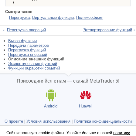
}
Смотри также
Перегрузка
,
Виртуальные функции
,
Полиморфизм
Перегрузка операций
Экспортирование функций
Вызов функции
Передача параметров
Перегрузка функций
Перегрузка операций
Описание внешних функций
Экспортирование функций
Функции обработки событий
Присоединяйся к нам — скачай MetaTrader 5!
Android
Huawei
О проекте
|
Условия использования
|
Политика конфиденциальности
и защиты данных
Сайт использует cookie-файлы. Узнайте больше о нашей
Сайт использует cookie-файлы. Узнайте больше о нашей
политике
политике
Не является брокером, нет реальных торговых счетов