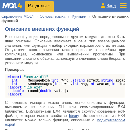
Разделы
Вход
Справочник MQL4
Основы языка
Функции
Описание внешних
функций
Описание внешних функций
Внешние функции, определенные в другом модуле, должны быть
явно описаны. Описание включает в себя тип возвращаемого
значения, имя функции и набор входных параметров с их типами.
Отсутствие такого описания может привести к ошибкам при
компиляции, компоновке или выполнении программы. При
описании внешнего объекта используйте ключевое слово
#import
с
указанием модуля.
Примеры:
#import
"user32.dll"
int
MessageBoxW(
int
hWnd ,
string
szText,
string
szCapti
int
SendMessageW(
int
hWnd,
int
Msg,
int
wParam,
int
lPara
#import
"lib.ex4"
double
round(
double
value);
#import
С помощью импорта можно очень легко описывать функции,
вызываемые из внешних DLL или скомпилированных EX4
библиотек. Библиотеками EX4 являются скомпилированные ex4-
файлы, которые имеют свойство
library
. Импортировать из EX4
библиотек можно только функции, описанные с
модификатором
export
.