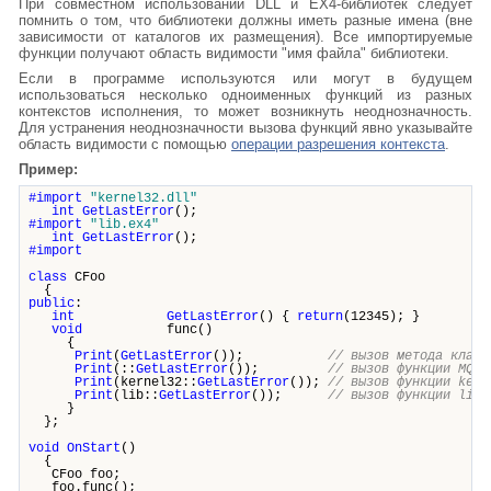
При совместном использовании DLL и EX4-библиотек следует
помнить о том, что библиотеки должны иметь разные имена (вне
зависимости от каталогов их размещения). Все импортируемые
функции получают область видимости "имя файла" библиотеки.
Если в программе используются или могут в будущем
использоваться несколько одноименных функций из разных
контекстов исполнения, то может возникнуть неоднозначность.
Для устранения неоднозначности вызова функций явно указывайте
область видимости с помощью
операции разрешения контекста
.
Пример:
#import
"kernel32.dll"
int
GetLastError
();
#import
"lib.ex4"
int
GetLastError
();
#import
class
CFoo
{
public
:
int
GetLastError
() {
return
(12345); }
void
func()
{
Print
(
GetLastError
());
// вызов метода класс
Print
(::
GetLastError
());
// вызов функции MQL4
Print
(kernel32::
GetLastError
());
// вызов функции kern
Print
(lib::
GetLastError
());
// вызов функции lib.
}
};
void
OnStart
()
{
CFoo foo;
foo.func();