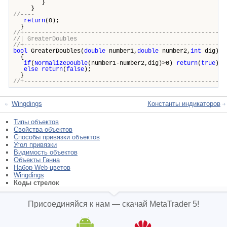
}
}
//----
return
(0);
}
//+---------------------------------------------------------
//| GreaterDouble
//+---------------------------------------------------------
bool
GreaterDoubles(
double
number1,
double
number2,
int
dig)
{
if
(
NormalizeDouble
(number1-number2,dig)>0)
return
(
true
);
else
return
(
false
);
}
//+---------------------------------------------------------
Wingdings
Константы индикаторов
Типы объектов
Свойства объектов
Способы привязки объектов
Угол привязки
Видимость объектов
Объекты Ганна
Набор Web-цветов
Wingdings
Коды стрелок
Присоединяйся к нам — скачай MetaTrader 5!