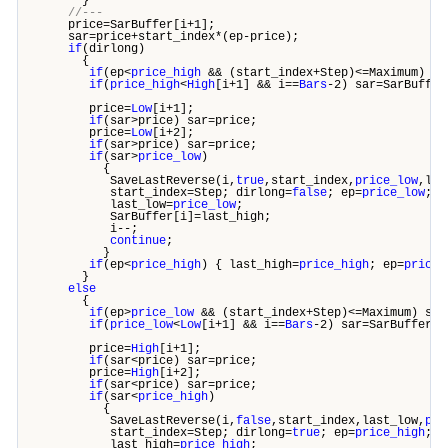
}
//---
price=SarBuffer[i+1];
sar=price+start_index*(ep-price);
if
(dirlong)
{
if
(ep<
price_high
&& (start_index+Step)<=Maximum) st
if
(
price_high
<
High
[i+1] && i==
Bars
-2) sar=SarBuffer
price=
Low
[i+1];
if
(sar>price) sar=price;
price=
Low
[i+2];
if
(sar>price) sar=price;
if
(sar>
price_low
)
{
SaveLastReverse(i,
true
,start_index,
price_low
,las
start_index=Step; dirlong=
false
; ep=
price_low
;
last_low=
price_low
;
SarBuffer[i]=last_high;
i--;
continue
;
}
if
(ep<
price_high
) { last_high=
price_high
; ep=
price_
}
else
{
if
(ep>
price_low
&& (start_index+Step)<=Maximum) sta
if
(
price_low
<
Low
[i+1] && i==
Bars
-2) sar=SarBuffer[i
price=
High
[i+1];
if
(sar<price) sar=price;
price=
High
[i+2];
if
(sar<price) sar=price;
if
(sar<
price_high
)
{
SaveLastReverse(i,
false
,start_index,last_low,
pri
start_index=Step; dirlong=
true
; ep=
price_high
;
last_high=
price_high
;