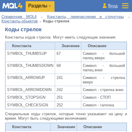
Разделы
Вход
Справочник MQL4
Константы, перечисления и структуры
Константы объектов
Коды стрелок
Коды стрелок
Константы кодов стрелок. Mогут иметь следующие значения:
Константа
Значение
Описание
SYMBOL_THUMBSUP
67
Символ - большой
палец вверх
SYMBOL_THUMBSDOWN
68
Символ - большой
палец вниз
SYMBOL_ARROWUP
241
Символ - стрелка
вверх
SYMBOL_ARROWDOWN
242
Символ - стрелка вниз
SYMBOL_STOPSIGN
251
Символ - СТОП
SYMBOL_CHECKSIGN
252
Символ - галочка
Специальные коды стрелок, которые точно указывают на цену и
время. Mогут быть следующими величинами:
Константа
Значение
Описание