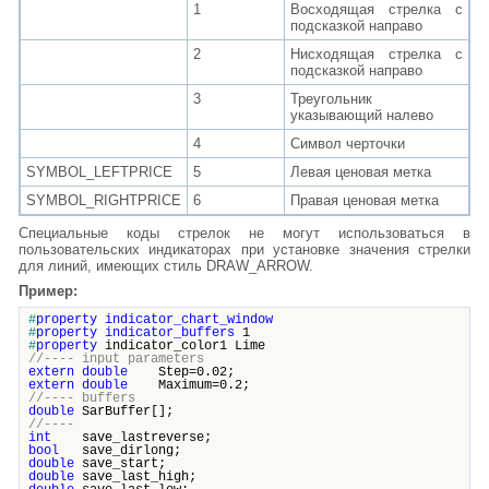
1
Восходящая стрелка с
подсказкой направо
2
Нисходящая стрелка с
подсказкой направо
3
Треугольник
указывающий налево
4
Символ черточки
SYMBOL_LEFTPRICE
5
Левая ценовая метка
SYMBOL_RIGHTPRICE
6
Правая ценовая метка
Специальные коды стрелок не могут использоваться в
пользовательских индикаторах при установке значения стрелки
для линий, имеющих стиль DRAW_ARROW.
Пример:
#
property
indicator_chart_window
#
property
indicator_buffers
1
#
property
indicator_color1 Lime
//---- input parameters
extern
double
Step=0.02;
extern
double
Maximum=0.2;
//---- buffers
double
SarBuffer[];
//----
int
save_lastreverse;
bool
save_dirlong;
double
save_start;
double
save_last_high;