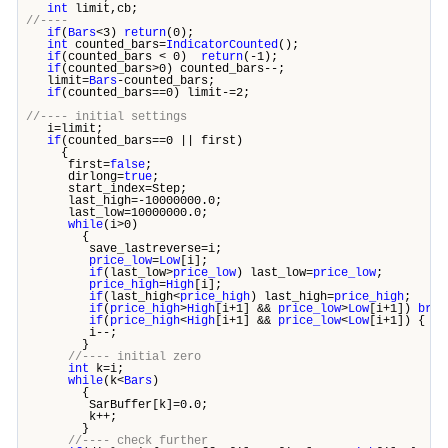
int
limit,cb;
//----
if
(
Bars
<3)
return
(0);
int
counted_bars=
IndicatorCounted
();
if
(counted_bars < 0)
return
(-1);
if
(counted_bars>0) counted_bars--;
limit=
Bars
-counted_bars;
if
(counted_bars==0) limit-=2;
//---- initial settings
i=limit;
if
(counted_bars==0 || first)
{
first=
false
;
dirlong=
true
;
start_index=Step;
last_high=-10000000.0;
last_low=10000000.0;
while
(i>0)
{
save_lastreverse=i;
price_low
=
Low
[i];
if
(last_low>
price_low
) last_low=
price_low
;
price_high
=
High
[i];
if
(last_high<
price_high
) last_high=
price_high
;
if
(
price_high
>
High
[i+1] &&
price_low
>
Low
[i+1])
brea
if
(
price_high
<
High
[i+1] &&
price_low
<
Low
[i+1]) { di
i--;
}
//---- initial zero
int
k=i;
while
(k<
Bars
)
{
SarBuffer[k]=0.0;
k++;
}
//---- check further