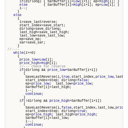
if
(dirlong) { SarBuffer[i]=
Low
[i+1]; ep=
High
[i]; }
else
{ SarBuffer[i]=
High
[i+1]; ep=
Low
[i]; }
i--;
}
else
{
i=save_lastreverse;
start_index=save_start;
dirlong=save_dirlong;
last_high=save_last_high;
last_low=save_last_low;
ep=save_ep;
sar=save_sar;
}
//----
while
(i>=0)
{
price_low
=
Low
[i];
price_high
=
High
[i];
//--- check for reverse
if
(dirlong &&
price_low
<SarBuffer[i+1])
{
SaveLastReverse(i,
true
,start_index,
price_low
,last_h
start_index=Step; dirlong=
false
;
ep=
price_low
; last_low=
price_low
;
SarBuffer[i]=last_high;
i--;
continue
;
}
if
(!dirlong &&
price_high
>SarBuffer[i+1])
{
SaveLastReverse(i,
false
,start_index,last_low,
price_
start_index=Step; dirlong=
true
;
ep=
price_high
; last_high=
price_high
;
SarBuffer[i]=last_low;
i--;
continue
;