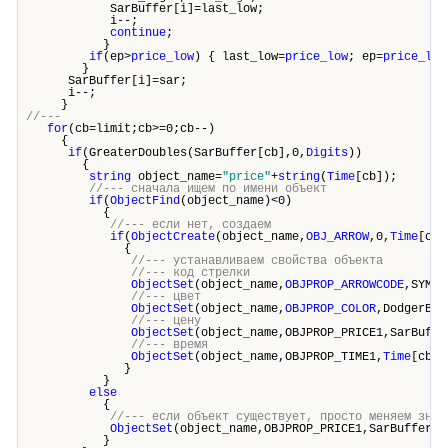
SarBuffer[i]=last_low;
i--;
continue
;
}
if
(ep>
price_low
) { last_low=
price_low
; ep=
price_low
}
SarBuffer[i]=sar;
i--;
}
//---
for
(cb=limit;cb>=0;cb--)
{
if
(GreaterDoubles(SarBuffer[cb],0,
Digits
))
{
string
object_name=
"price"
+
string
(
Time
[cb]);
//--- сначала ищем по имени объект
if
(
ObjectFind
(object_name)<0)
{
//--- если нет, создаем
if
(
ObjectCreate
(object_name,
OBJ_ARROW
,0,
Time
[cb]
{
//--- устанавливаем свойства объекта
//--- код стрелки
ObjectSet
(object_name,
OBJPROP_ARROWCODE
,SYMBO
//--- цвет
ObjectSet
(object_name,
OBJPROP_COLOR
,DodgerBlu
//--- цену
ObjectSet
(object_name,OBJPROP_PRICE1,SarBuffe
//--- время
ObjectSet
(object_name,OBJPROP_TIME1,
Time
[cb])
}
}
else
{
//--- если объект существует, просто меняем знач
ObjectSet
(object_name,OBJPROP_PRICE1,SarBuffer[c
}