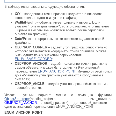
В таблице использованы следующие обозначения:
X/Y
– координаты точки привязки задаются в пикселях
относительно одного из углов графика;
Width/Height
– объекты имеет ширину и высоту. Если
указано "только для чтения", то это означает, что значения
ширины и высоты вычисляются только после отрисовки
объекта на графике;
Date/Price
– координаты точки привязки задаются парой
дата/цена;
OBJPROP_CORNER
– задаёт угол графика, относительно
которого указываются координаты точки привязки. Может
быть одним из 4-х значений перечисления
ENUM_BASE_CORNER
;
OBJPROP_ANCHOR
– задаёт положение точки привязки в
самом объекте, и может быть одним из 9-ти значений
перечисления
ENUM_ANCHOR_POINT
. Именно от этой точки
до выбранного угла графика указываются координаты в
пикселях;
OBJPROP_ANGLE
– задаёт угол поворота объекта против
часовой стрелки.
Указать нужный вариант можно с помощью функции
ObjectSetInteger
(handle_графика, имя_объекта,
OBJPROP_ANCHOR
, способ_привязки), где способ_привязки –
одно из значений перечисления ENUM_ANCHOR_POINT.
ENUM_ANCHOR_POINT