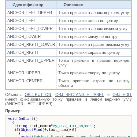
Идентификатор
Описание
ANCHOR_LEFT_UPPER
Точка привязки в левом верхнем углу
ANCHOR_LEFT
Точка привязки слева по центру
ANCHOR_LEFT_LOWER
Точка привязки в левом нижнем углу
ANCHOR_LOWER
Точка привязки снизу по центру
ANCHOR_RIGHT_LOWER
Точка привязки в правом нижнем углу
ANCHOR_RIGHT
Точка привязки справа по центру
ANCHOR_RIGHT_UPPER
Точка привязки в правом верхнем
углу
ANCHOR_UPPER
Точка привязки сверху по центру
ANCHOR_CENTER
Точка привязки строго по центру
объекта
Объекты
OBJ_BUTTON
,
OBJ_RECTANGLE_LABEL
и
OBJ_EDIT
имеют фиксированную точку привязки в левом верхнем углу
(
ANCHOR_LEFT_UPPER).
Пример:
void
OnStart
()
{
string
text_name=
"my_OBJ_TEXT_object"
;
if
(
ObjectFind
(0,text_name)<0)
{