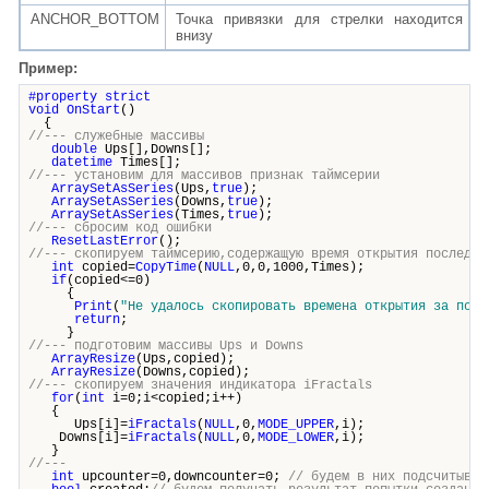
ANCHOR_BOTTOM
Точка привязки для стрелки находится
внизу
Пример:
#property strict
void
OnStart
()
{
//--- служебные массивы
double
Ups[],Downs[];
datetime
Times[];
//--- установим для массивов признак таймсерии
ArraySetAsSeries
(Ups,
true
);
ArraySetAsSeries
(Downs,
true
);
ArraySetAsSeries
(Times,
true
);
//--- сбросим код ошибки
ResetLastError
();
//--- скопируем таймсерию,содержащую время открытия последни
int
copied=
CopyTime
(
NULL
,0,0,1000,Times);
if
(copied<=0)
{
Print
(
"Не удалось скопировать времена открытия за посл
return
;
}
//--- подготовим массивы Ups и Downs
ArrayResize
(Ups,copied);
ArrayResize
(Downs,copied);
//--- скопируем значения индикатора iFractals
for
(
int
i=0;i<copied;i++)
{
Ups[i]=
iFractals
(
NULL
,0,
MODE_UPPER
,i);
Downs[i]=
iFractals
(
NULL
,0,
MODE_LOWER
,i);
}
//---
int
upcounter=0,downcounter=0;
// будем в них подсчитыват