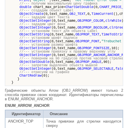
Print
(
"Object "
,text_name,
" not found. Error code = "
,
//--- получим максимальную цену графика
double
chart_max_price=
ChartGetDouble
(0,
CHART_PRICE_MA
//--- создадим объект Label
ObjectCreate
(0,text_name,
OBJ_TEXT
,0,
TimeCurrent
(),char
//--- зададим цвет текста
ObjectSetInteger
(0,text_name,
OBJPROP_COLOR
,
clrWhite
);
//--- зададим цвет фона
ObjectSetInteger
(0,text_name,
OBJPROP_BGCOLOR
,
clrGreen
)
//--- установим текст для объекта Label
ObjectSetString
(0,text_name,
OBJPROP_TEXT
,
TimeToString
(
//--- установим шрифт надписи
ObjectSetString
(0,text_name,
OBJPROP_FONT
,
"Trebuchet MS
//--- установим размер шрифта
ObjectSetInteger
(0,text_name,
OBJPROP_FONTSIZE
,10);
//--- установим привязку к правому верхнему углу
ObjectSetInteger
(0,text_name,
OBJPROP_ANCHOR
,
ANCHOR_RIG
//--- повернем на 90 градусов против часовой стрелке
ObjectSetDouble
(0,text_name,
OBJPROP_ANGLE
,90);
//--- запретим выделение объекта мышкой
ObjectSetInteger
(0,text_name,
OBJPROP_SELECTABLE
,
false
)
//--- отрисуем на графике
ChartRedraw
(0);
}
}
Графические объекты Arrow (OBJ_ARROW) имеют только 2
способа привязки своих координат. Идентификаторы перечислены
в ENUM_ARROW_ANCHOR.
ENUM_ARROW_ANCHOR
Идентификатор
Описание
ANCHOR_TOP
Точка привязки для стрелки находится
сверху