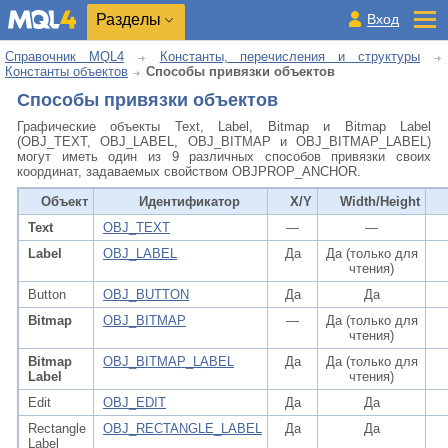
Разделы
Вход
Справочник MQL4
Константы, перечисления и структуры
Константы объектов
Способы привязки объектов
Способы привязки объектов
Графические объекты Text, Label, Bitmap и Bitmap Label
(OBJ_TEXT, OBJ_LABEL, OBJ_BITMAP и OBJ_BITMAP_LABEL)
могут иметь один из 9 различных способов привязки своих
координат, задаваемых свойством OBJPROP_ANCHOR.
Объект
Идентификатор
X/Y
Width/Height
Text
OBJ_TEXT
—
—
Label
OBJ_LABEL
Да
Да (только для
чтения)
Button
OBJ_BUTTON
Да
Да
Bitmap
OBJ_BITMAP
—
Да (только для
чтения)
Bitmap
OBJ_BITMAP_LABEL
Да
Да (только для
Label
чтения)
Edit
OBJ_EDIT
Да
Да
Rectangle
OBJ_RECTANGLE_LABEL
Да
Да
Label