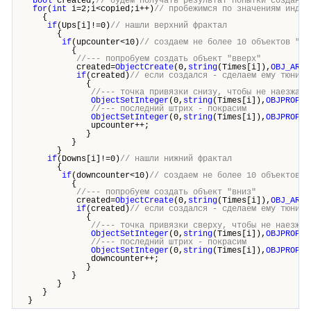
bool
created;
// будем получать результат попытки создания
for
(
int
i=2;i<copied;i++)
// пробежимся по значениям индик
{
if
(Ups[i]!=0)
// нашли верхний фрактал
{
if
(upcounter<10)
// создаем не более 10 объектов "вв
{
//--- попробуем создать объект "вверх"
created=
ObjectCreate
(0,
string
(Times[i]),
OBJ_ARRO
if
(created)
// если создался - сделаем ему тюнинг
{
//--- точка привязки снизу, чтобы не наезжать
ObjectSetInteger
(0,
string
(Times[i]),
OBJPROP_A
//--- последний штрих - покрасим
ObjectSetInteger
(0,
string
(Times[i]),
OBJPROP_C
upcounter++;
}
}
}
if
(Downs[i]!=0)
// нашли нижний фрактал
{
if
(downcounter<10)
// создаем не более 10 объектов "
{
//--- попробуем создать объект "вниз"
created=
ObjectCreate
(0,
string
(Times[i]),
OBJ_ARRO
if
(created)
// если создался - сделаем ему тюнинг
{
//--- точка привязки сверху, чтобы не наезжат
ObjectSetInteger
(0,
string
(Times[i]),
OBJPROP_A
//--- последний штрих - покрасим
ObjectSetInteger
(0,
string
(Times[i]),
OBJPROP_C
downcounter++;
}
}
}
}
}