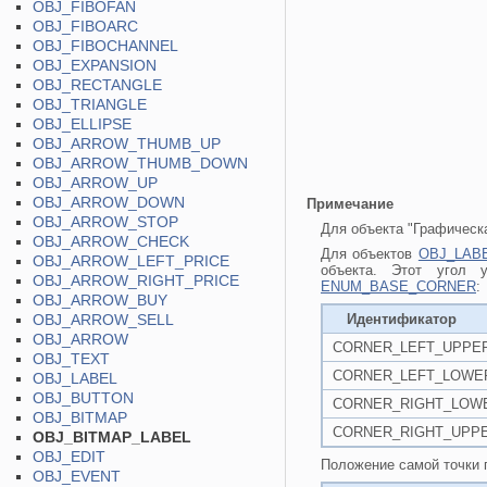
OBJ_FIBOFAN
OBJ_FIBOARC
OBJ_FIBOCHANNEL
OBJ_EXPANSION
OBJ_RECTANGLE
OBJ_TRIANGLE
OBJ_ELLIPSE
OBJ_ARROW_THUMB_UP
OBJ_ARROW_THUMB_DOWN
OBJ_ARROW_UP
OBJ_ARROW_DOWN
Примечание
OBJ_ARROW_STOP
Для объекта "Графическ
OBJ_ARROW_CHECK
Для объектов
OBJ_LAB
OBJ_ARROW_LEFT_PRICE
объекта. Этот угол 
OBJ_ARROW_RIGHT_PRICE
ENUM_BASE_CORNER
:
OBJ_ARROW_BUY
OBJ_ARROW_SELL
Идентификатор
OBJ_ARROW
CORNER_LEFT_UPPE
OBJ_TEXT
CORNER_LEFT_LOWE
OBJ_LABEL
OBJ_BUTTON
CORNER_RIGHT_LOW
OBJ_BITMAP
CORNER_RIGHT_UPP
OBJ_BITMAP_LABEL
OBJ_EDIT
Положение самой точки 
OBJ_EVENT