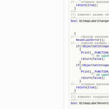
//--- успешное выполне
return
(
true
);
}
//+-------------------
//| Изменяет разм
//+-------------------
bool
BitmapLabelChange
{
//--- сбросим значение
ResetLastError
();
//--- изменим размеры 
if
(!
ObjectSetIntege
{
Print
(
__FUNCTION
": не удал
return
(
false
);
}
if
(!
ObjectSetIntege
{
Print
(
__FUNCTION
": не удал
return
(
false
);
}
//--- успешное выполне
return
(
true
);
}
//+-------------------
//| Изменяет координ
//+-------------------
bool
BitmapLabelMoveVi