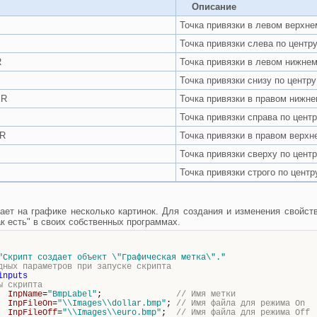
Описание
Точка привязки в левом верхне
Точка привязки слева по центр
R
Точка привязки в левом нижнем
Точка привязки снизу по центру
ER
Точка привязки в правом нижне
Точка привязки справа по цент
R
Точка привязки в правом верхн
Точка привязки сверху по цент
Точка привязки строго по центр
ет на графике несколько картинок. Для создания и изменения свойст
к есть" в своих собственных программах.
"Скрипт создает объект \"
Графическая метка\
"."
дных параметров при запуске скрипта
inputs
ы скрипта
InpName
=
"BmpLabel"
;
// Имя метки
InpFileOn
=
"\\Images\\dollar.bmp"
;
// Имя файла для режима On
InpFileOff
=
"\\Images\\euro.bmp"
;
// Имя файла для режима Off