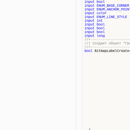
input
bool
input
ENUM_BASE_CORNER
input
ENUM_ANCHOR_POIN
input
color
input
ENUM_LINE_STYLE
input
int
input
bool
input
bool
input
bool
input
long
//+-------------------
//| Создает 
//+-------------------
bool
BitmapLabelCreate