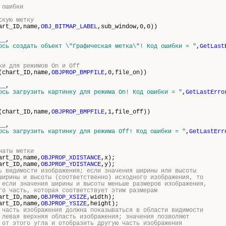
 ошибки
скую метку
art_ID,name,
OBJ_BITMAP_LABEL
,sub_window,0,0))
__
,
ось создать объект \"
Графическая метка\
"! Код ошибки = "
,
GetLast
ки для режимов On и Off
(chart_ID,name,
OBJPROP_BMPFILE
,0,file_on))
__
,
ось загрузить картинку для режима On! Код ошибки = "
,
GetLastErro
(chart_ID,name,
OBJPROP_BMPFILE
,1,file_off))
__
,
ось загрузить картинку для режима Off! Код ошибки = "
,
GetLastErr
наты метки
art_ID,name,
OBJPROP_XDISTANCE
,x);
art_ID,name,
OBJPROP_YDISTANCE
,y);
ь видимости изображения; если значения ширины или высоты
ширины и высоты (соответственно) исходного изображения, то
 если значения ширины и высоты меньше размеров изображения,
го часть, которая соответствует этим размерам
art_ID,name,
OBJPROP_XSIZE
,width);
art_ID,name,
OBJPROP_YSIZE
,height);
 часть изображения должна показываться в области видимости
 левая верхняя область изображения; значения позволяют
 от этого угла и отобразить другую часть изображения