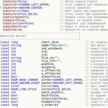
InpState
=
false
;
// Метка нажата/отжата
InpCorner
=
CORNER_LEFT_UPPER
;
// Угол графика для привязки
T
InpAnchor
=
ANCHOR_CENTER
;
// Способ привязки
InpColor
=
clrRed
;
// Цвет рамки при выделении
InpStyle
=
STYLE_SOLID
;
// Стиль линии при выделении
InpPointWidth
=1;
// Размер точки для перемеще
InpBack
=
false
;
// Объект на заднем плане
InpSelection
=
false
;
// Выделить для перемещений
InpHidden
=
true
;
// Скрыт в списке объектов
InpZOrder
=0;
// Приоритет на нажатие мышь
-----------------------------------------------+
объект "Графическая метка" |
-----------------------------------------------+
(
const
long
chart_ID=0,
// ID графика
const
string
name=
"BmpLabel"
,
// имя метки
const
int
sub_window=0,
// номер подо
const
int
x=0,
// координата
const
int
y=0,
// координата
const
string
file_on=
""
,
// картинка в
const
string
file_off=
""
,
// картинка в
const
int
width=0,
// X-координа
const
int
height=0,
// Y-координа
const
int
x_offset=10,
// смещение о
const
int
y_offset=10,
// смещение о
const
bool
state=
false
,
// нажата/отж
const
ENUM_BASE_CORNER
corner=
CORNER_LEFT_UPPER
,
// угол графи
const
ENUM_ANCHOR_POINT
anchor=
ANCHOR_LEFT_UPPER
,
// способ пр
const
color
clr=
clrRed
,
// цвет рамки
const
ENUM_LINE_STYLE
style=
STYLE_SOLID
,
// стиль лини
const
int
point_width=1,
// размер точ
const
bool
back=
false
,
// на заднем 
const
bool
selection=
false
,
// выделить д
const
bool
hidden=
true
,
// скрыт в сп
const
long
z_order=0)
// приоритет 