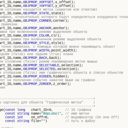
art_ID,name,
OBJPROP_XOFFSET
,x_offset);
art_ID,name,
OBJPROP_YOFFSET
,y_offset);
ом сотоянии находится метка (нажатом или отжатом)
art_ID,name,
OBJPROP_STATE
,state);
рафика, относительно которого будут определяться координаты точк
art_ID,name,
OBJPROP_CORNER
,corner);
 привязки
art_ID,name,
OBJPROP_ANCHOR
,anchor);
амки при включенном режиме выделения объекта
art_ID,name,
OBJPROP_COLOR
,clr);
линии рамки при включенном режиме выделения объекта
art_ID,name,
OBJPROP_STYLE
,style);
 точки привязки, с помощью которой можно перемещать объект
art_ID,name,
OBJPROP_WIDTH
,point_width);
еднем (false) или заднем (true) плане
art_ID,name,
OBJPROP_BACK
,back);
ли отключим (false) режим перемещения метки мышью
art_ID,name,
OBJPROP_SELECTABLE
,selection);
art_ID,name,
OBJPROP_SELECTED
,selection);
и отобразим (false) имя графического объекта в списке объектов
art_ID,name,
OBJPROP_HIDDEN
,hidden);
тет на получение события нажатия мыши на графике
art_ID,name,
OBJPROP_ZORDER
,z_order);
ние
-----------------------------------------------+
ую картинку для объекта "Графическая метка" |
-----------------------------------------------+
ge(
const
long
chart_ID=0,
// ID графика
const
string
name=
"BmpLabel"
,
// имя метки
const
int
on_off=0,
// модификатор (On или Off)
const
string
file=
""
)
// путь к файлу