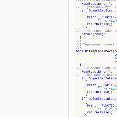
//--- сбросим значение
ResetLastError
();
//--- установим путь к
if
(!
ObjectSetString
{
Print
(
__FUNCTION
": не удал
return
(
false
);
}
//--- успешное выполне
return
(
true
);
}
//+-------------------
//| Перемещае
//+-------------------
bool
BitmapLabelMove(
c
c
c
c
{
//--- сбросим значение
ResetLastError
();
//--- переместим объек
if
(!
ObjectSetIntege
{
Print
(
__FUNCTION
": не удал
return
(
false
);
}
if
(!
ObjectSetIntege
{
Print
(
__FUNCTION
": не удал
return
(
false
);
}