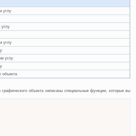
м углу
у
 углу
м углу
ру
ем углу
ру
у объекта
в графического объекта написаны специальные функции, которые вы