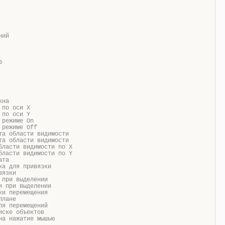
ний
ю
кна
 по оси X
 по оси Y
 режиме On
 режиме Off
та области видимости
та области видимости
бласти видимости по X
бласти видимости по Y
ата
ка для привязки
ивязки
 при выделении
и при выделении
ки перемещения
плане
ля перемещений
иске объектов
на нажатие мышью