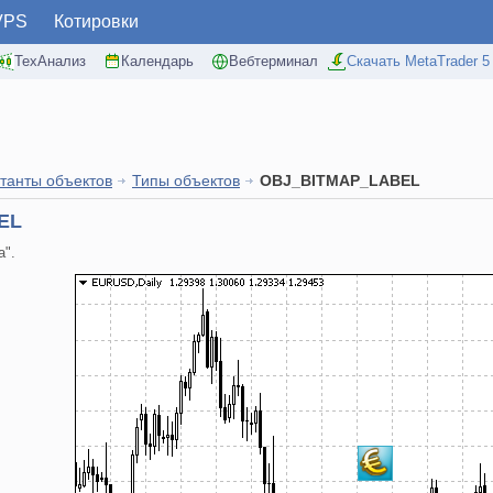
VPS
Котировки
ТехАнализ
Календарь
Вебтерминал
Скачать MetaTrader 5
танты объектов
Типы объектов
OBJ_BITMAP_LABEL
EL
а".