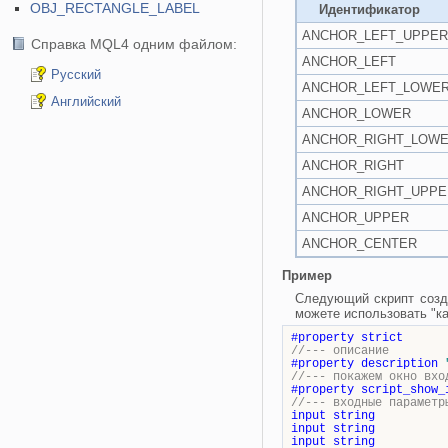
OBJ_RECTANGLE_LABEL
Идентификатор
ANCHOR_LEFT_UPPER
Справка MQL4 одним файлом:
ANCHOR_LEFT
Русский
ANCHOR_LEFT_LOWE
Английский
ANCHOR_LOWER
ANCHOR_RIGHT_LOW
ANCHOR_RIGHT
ANCHOR_RIGHT_UPPE
ANCHOR_UPPER
ANCHOR_CENTER
Пример
Следующий скрипт созда
можете использовать "ка
#property
strict
//--- описание
#property
description
//--- покажем окно вхо
#property
script_show_
//--- входные параметр
input
string
input
string
input
string