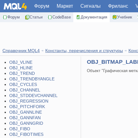
Форум
Маркет
Сигналы
Фриланс
Форум
Статьи
CodeBase
Документация
Учебник
Справочник MQL4
Константы, перечисления и структуры
Конс
OBJ_BITMAP_LAB
OBJ_VLINE
OBJ_HLINE
Объект "Графическая метк
OBJ_TREND
OBJ_TRENDBYANGLE
OBJ_CYCLES
OBJ_CHANNEL
OBJ_STDDEVCHANNEL
OBJ_REGRESSION
OBJ_PITCHFORK
OBJ_GANNLINE
OBJ_GANNFAN
OBJ_GANNGRID
OBJ_FIBO
OBJ_FIBOTIMES