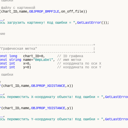
 ошибки
 файлу с картинкой
(chart_ID,name,
OBJPROP_BMPFILE
,on_off,file))
__
,
ось загрузить картинку! Код ошибки = "
,
GetLastError
());
ние
-----------------------------------------------+
т объект "Графическая метка" |
-----------------------------------------------+
onst
long
chart_ID=0,
// ID графика
onst
string
name=
"BmpLabel"
,
// имя метки
onst
int
x=0,
// координата по оси X
onst
int
y=0)
// координата по оси Y
 ошибки
т
r
(chart_ID,name,
OBJPROP_XDISTANCE
,x))
__
,
ось переместить X-координату объекта! Код ошибки = "
,
GetLastErro
r
(chart_ID,name,
OBJPROP_YDISTANCE
,y))
__
,
ось переместить Y-координату объекта! Код ошибки = "
,
GetLastErro