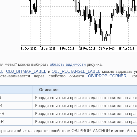
ая метка" можно выбирать
область видимости
рисунка.
EL
,
OBJ_BITMAP_LABEL
и
OBJ_RECTANGLE_LABEL
можно задавать уг
устанавливается через свойство объекта
OBJPROP_CORNER
, ко
Описание
R
Координаты точки привязки заданы относительно лево
R
Координаты точки привязки заданы относительно лево
ER
Координаты точки привязки заданы относительно прав
ER
Координаты точки привязки заданы относительно прав
привязки объекта задается свойством OBJPROP_ANCHOR и может быть 