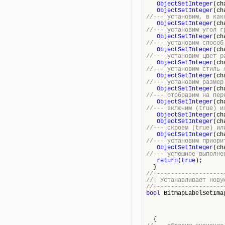
ObjectSetInteger
(ch
ObjectSetInteger
(ch
//--- установим, в как
ObjectSetInteger
(ch
//--- установим угол г
ObjectSetInteger
(ch
//--- установим способ
ObjectSetInteger
(ch
//--- установим цвет р
ObjectSetInteger
(ch
//--- установим стиль 
ObjectSetInteger
(ch
//--- установим размер
ObjectSetInteger
(ch
//--- отобразим на пер
ObjectSetInteger
(ch
//--- включим (true) и
ObjectSetInteger
(ch
ObjectSetInteger
(ch
//--- скроем (true) ил
ObjectSetInteger
(ch
//--- установим приори
ObjectSetInteger
(ch
//--- успешное выполне
return
(
true
);
}
//+-------------------
//| Устанавливает нов
//+-------------------
bool
BitmapLabelSetIma
{