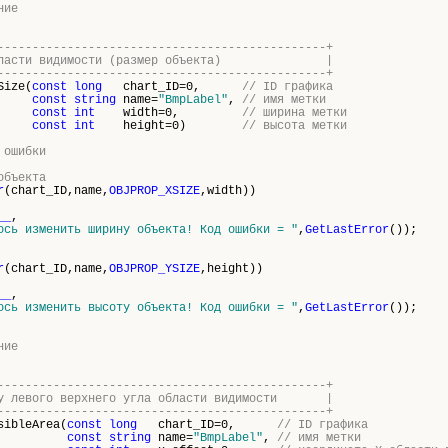
ние
-----------------------------------------------+
ер области видимости (размер объекта) |
-----------------------------------------------+
Size(
const
long
chart_ID=0,
// ID графика
const
string
name=
"BmpLabel"
,
// имя метки
const
int
width=0,
// ширина метки
const
int
height=0)
// высота метки
 ошибки
объекта
r
(chart_ID,name,
OBJPROP_XSIZE
,width))
__
,
ось изменить ширину объекта! Код ошибки = "
,
GetLastError
());
r
(chart_ID,name,
OBJPROP_YSIZE
,height))
__
,
ось изменить высоту объекта! Код ошибки = "
,
GetLastError
());
ние
-----------------------------------------------+
ату левого верхнего угла области видимости |
-----------------------------------------------+
sibleArea(
const
long
chart_ID=0,
// ID графика
const
string
name=
"BmpLabel"
,
// имя метки