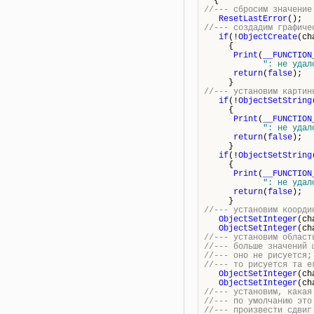
{
//--- сбросим значение
ResetLastError
();
//--- создадим графиче
if
(!
ObjectCreate
(ch
{
Print
(
__FUNCTION
": не удал
return
(
false
);
}
//--- установим картин
if
(!
ObjectSetString
{
Print
(
__FUNCTION
": не удал
return
(
false
);
}
if
(!
ObjectSetString
{
Print
(
__FUNCTION
": не удал
return
(
false
);
}
//--- установим коорди
ObjectSetInteger
(ch
ObjectSetInteger
(ch
//--- установим област
//--- больше значений 
//--- оно не рисуется;
//--- то рисуется та е
ObjectSetInteger
(ch
ObjectSetInteger
(ch
//--- установим, какая
//--- по умолчанию это
//--- произвести сдвиг