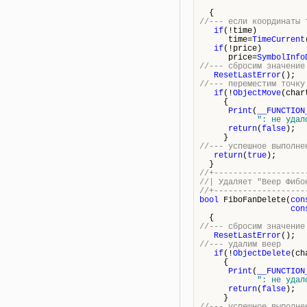
{
//--- если координаты 
if
(!time)
time=
TimeCurrent
if
(!price)
price=
SymbolInfo
//--- сбросим значение
ResetLastError
();
//--- переместим точку
if
(!
ObjectMove
(char
{
Print
(
__FUNCTION
": не удал
return
(
false
);
}
//--- успешное выполне
return
(
true
);
}
//+-------------------
//| Удаля
//+-------------------
bool
FiboFanDelete(
con
con
{
//--- сбросим значение
ResetLastError
();
//--- удалим веер
if
(!
ObjectDelete
(ch
{
Print
(
__FUNCTION
": не удал
return
(
false
);
}