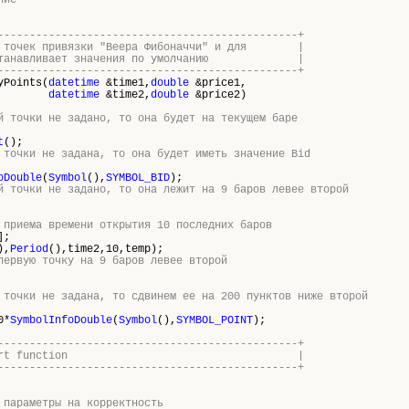
ние
-----------------------------------------------+
ия точек привязки "Веера Фибоначчи" и для |
й устанавливает значения по умолчанию |
-----------------------------------------------+
yPoints(
datetime
&time1,
double
&price1,
datetime
&time2,
double
&price2)
й точки не задано, то она будет на текущем баре
t
();
 точки не задана, то она будет иметь значение Bid
oDouble
(
Symbol
(),
SYMBOL_BID
);
й точки не задано, то она лежит на 9 баров левее второй
 приема времени открытия 10 последних баров
];
),
Period
(),time2,10,temp);
первую точку на 9 баров левее второй
 точки не задана, то сдвинем ее на 200 пунктов ниже второй
0*
SymbolInfoDouble
(
Symbol
(),
SYMBOL_POINT
);
-----------------------------------------------+
program start function |
-----------------------------------------------+
 параметры на корректность