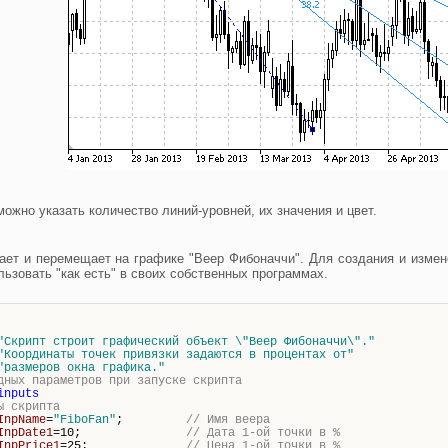
можно указать количество линий-уровней, их значения и цвет.
ет и перемещает на графике "Веер Фибоначчи". Для создания и измен
ьзовать "как есть" в своих собственных программах.
"Скрипт строит графический объект \"
Веер Фибоначчи\
"."
"Координаты точек привязки задаются в процентах от"
"размеров окна графика."
дных параметров при запуске скрипта
inputs
ы скрипта
InpName
=
"FiboFan"
;
// Имя веера
InpDate1
=10;
// Дата 1-ой точки в %
InpPrice1
=25;
// Цена 1-ой точки в %