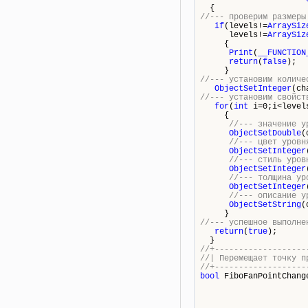
{
//--- проверим размеры
if
(levels!=
ArraySiz
levels!=
ArraySiz
{
Print
(
__FUNCTION
return
(
false
);
}
//--- установим количе
ObjectSetInteger
(ch
//--- установим свойст
for
(
int
i=0;i<level
{
//--- значение у
ObjectSetDouble
(
//--- цвет уровн
ObjectSetInteger
//--- стиль уров
ObjectSetInteger
//--- толщина ур
ObjectSetInteger
//--- описание у
ObjectSetString
(
}
//--- успешное выполне
return
(
true
);
}
//+-------------------
//| Перемещает 
//+-------------------
bool
FiboFanPointChang