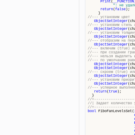
Print
(
__FUNCTION
": не удал
return
(
false
);
}
//--- установим цвет
ObjectSetInteger
(ch
//--- установим стиль 
ObjectSetInteger
(ch
//--- установим толщин
ObjectSetInteger
(ch
//--- отобразим на пер
ObjectSetInteger
(ch
//--- включим (true) и
//--- при создании гра
//--- нельзя выделить 
//--- по умолчанию рав
ObjectSetInteger
(ch
ObjectSetInteger
(ch
//--- скроем (true) ил
ObjectSetInteger
(ch
//--- установим приори
ObjectSetInteger
(ch
//--- успешное выполне
return
(
true
);
}
//+-------------------
//| Задает кол
//+-------------------
bool
FiboFanLevelsSet(