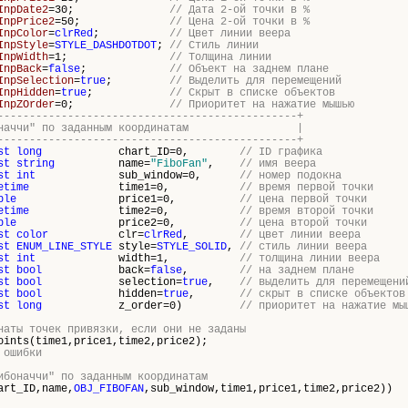
InpDate2
=30;
// Дата 2-ой точки в %
InpPrice2
=50;
// Цена 2-ой точки в %
InpColor
=
clrRed
;
// Цвет линии веера
InpStyle
=
STYLE_DASHDOTDOT
;
// Стиль линии
InpWidth
=1;
// Толщина линии
InpBack
=
false
;
// Объект на заднем плане
InpSelection
=
true
;
// Выделить для перемещений
InpHidden
=
true
;
// Скрыт в списке объектов
InpZOrder
=0;
// Приоритет на нажатие мышью
-----------------------------------------------+
 Фибоначчи" по заданным координатам |
-----------------------------------------------+
st
long
chart_ID=0,
// ID графика
st
string
name=
"FiboFan"
,
// имя веера
st
int
sub_window=0,
// номер подокна
etime
time1=0,
// время первой точки
ble
price1=0,
// цена первой точки
etime
time2=0,
// время второй точки
ble
price2=0,
// цена второй точки
st
color
clr=
clrRed
,
// цвет линии веера
st
ENUM_LINE_STYLE
style=
STYLE_SOLID
,
// стиль линии веера
st
int
width=1,
// толщина линии веера
st
bool
back=
false
,
// на заднем плане
st
bool
selection=
true
,
// выделить для перемещени
st
bool
hidden=
true
,
// скрыт в списке объектов
st
long
z_order=0)
// приоритет на нажатие мы
наты точек привязки, если они не заданы
nts(time1,price1,time2,price2);
 ошибки
ибоначчи" по заданным координатам
art_ID,name,
OBJ_FIBOFAN
,sub_window,time1,price1,time2,price2))