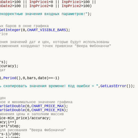
pDate1
>100 ||
InpPrice1
<0 ||
InpPrice1
>100 ||
pDate2
>100 ||
InpPrice2
<0 ||
InpPrice2
>100)
екорректные значения входных параметров!"
);
ых баров в окне графика
GetInteger
(0,
CHART_VISIBLE_BARS
);
rice
ения значений дат и цен, которые будут использованы
изменения координат точек привязки "Веера Фибоначчи"
rs
);
ccuracy);
дат
),
Period
(),0,
bars
,date)==-1)
ь скопировать значения времени! Код ошибки = "
,
GetLastError
());
цен
ное и минимальное значение графика
artGetDouble
(0,
CHART_PRICE_MAX
);
artGetDouble
(0,
CHART_PRICE_MIN
);
менения цены и заполним массив
ce-min_price)/accuracy;
acy;i++)
+i*step;
для рисования "Веера Фибоначчи"
rs
-1)/100;