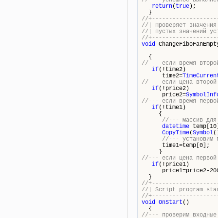
//--- успешное выполне
return
(
true
);
}
//+-------------------
//| Проверяет значен
//| пустых значени
//+-------------------
void
ChangeFiboFanEmpt
{
//--- если время второ
if
(!time2)
time2=
TimeCurren
//--- если цена второй
if
(!price2)
price2=
SymbolInf
//--- если время перво
if
(!time1)
{
//--- массив для
datetime
temp[10
CopyTime
(
Symbol
(
//--- установим 
time1=temp[0];
}
//--- если цена первой
if
(!price1)
price1=price2-20
}
//+-------------------
//| Script 
//+-------------------
void
OnStart
()
{
//--- проверим входные