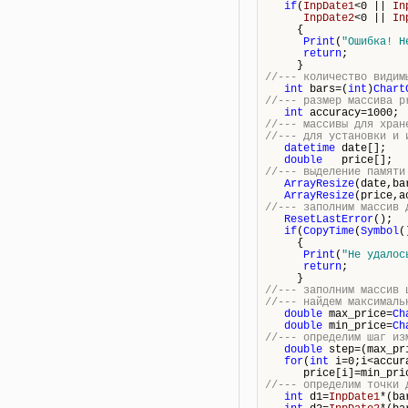
if
(
InpDate1
<0 ||
In
InpDate2
<0 ||
In
{
Print
(
"Ошибка! Н
return
;
}
//--- количество видим
int
bars
=(
int
)
Chart
//--- размер массива p
int
accuracy=1000;
//--- массивы для хран
//--- для установки и 
datetime
date[];
double
price[];
//--- выделение памяти
ArrayResize
(date,
ba
ArrayResize
(price,a
//--- заполним массив 
ResetLastError
();
if
(
CopyTime
(
Symbol
(
{
Print
(
"Не удалос
return
;
}
//--- заполним массив 
//--- найдем максималь
double
max_price=
Ch
double
min_price=
Ch
//--- определим шаг из
double
step=(max_pri
for
(
int
i=0;i<accur
price[i]=min_price
//--- определим точки 
int
d1=
InpDate1
*(
ba