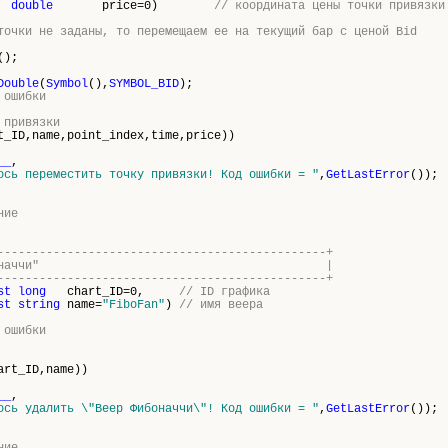
double
price=0)
// координата цены точки привязки
точки не заданы, то перемещаем ее на текущий бар с ценой Bid
();
Double
(
Symbol
(),
SYMBOL_BID
);
 ошибки
 привязки
t_ID,name,point_index,time,price))
__
,
ось переместить точку привязки! Код ошибки = "
,
GetLastError
());
ние
-----------------------------------------------+
ет "Веер Фибоначчи" |
-----------------------------------------------+
st
long
chart_ID=0,
// ID графика
st
string
name=
"FiboFan"
)
// имя веера
 ошибки
art_ID,name))
__
,
ось удалить \"
Веер Фибоначчи\
"! Код ошибки = "
,
GetLastError
());