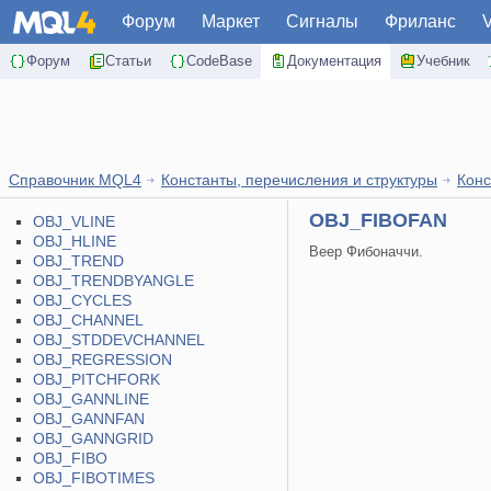
Форум
Маркет
Сигналы
Фриланс
Форум
Статьи
CodeBase
Документация
Учебник
Справочник MQL4
Константы, перечисления и структуры
Конс
OBJ_FIBOFAN
OBJ_VLINE
OBJ_HLINE
Веер Фибоначчи.
OBJ_TREND
OBJ_TRENDBYANGLE
OBJ_CYCLES
OBJ_CHANNEL
OBJ_STDDEVCHANNEL
OBJ_REGRESSION
OBJ_PITCHFORK
OBJ_GANNLINE
OBJ_GANNFAN
OBJ_GANNGRID
OBJ_FIBO
OBJ_FIBOTIMES