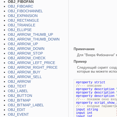
OBJ_FIBOFAN
OBJ_FIBOARC
OBJ_FIBOCHANNEL
OBJ_EXPANSION
OBJ_RECTANGLE
OBJ_TRIANGLE
OBJ_ELLIPSE
OBJ_ARROW_THUMB_UP
OBJ_ARROW_THUMB_DOWN
OBJ_ARROW_UP
OBJ_ARROW_DOWN
Примечание
OBJ_ARROW_STOP
Для "
Веера Фибоначчи
" 
OBJ_ARROW_CHECK
Пример
OBJ_ARROW_LEFT_PRICE
OBJ_ARROW_RIGHT_PRICE
Следующий скрипт созда
которые вы можете испол
OBJ_ARROW_BUY
OBJ_ARROW_SELL
OBJ_ARROW
#property
strict
OBJ_TEXT
//--- описание
#property
description
OBJ_LABEL
#property
description
OBJ_BUTTON
#property
description
//--- покажем окно вхо
OBJ_BITMAP
#property
script_show_
OBJ_BITMAP_LABEL
//--- входные параметр
OBJ_EDIT
input
string
input
int
OBJ_EVENT
input
int