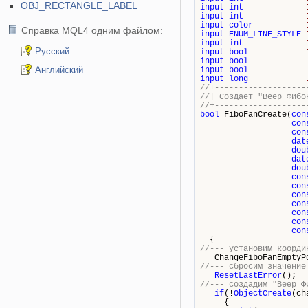
OBJ_RECTANGLE_LABEL
input
int
input
int
input
color
Справка MQL4 одним файлом:
input
ENUM_LINE_STYLE
input
int
Русский
input
bool
input
bool
Английский
input
bool
input
long
//+-------------------
//| Cоздает "Веер
//+-------------------
bool
FiboFanCreate(
con
con
con
dat
dou
dat
dou
con
con
con
con
con
con
con
{
//--- установим коорди
ChangeFiboFanEmptyPoi
//--- сбросим значение
ResetLastError
();
//--- создадим "Веер Ф
if
(!
ObjectCreate
(ch
{