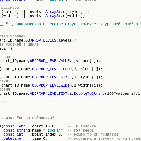
 массивов
e
(colors) || levels!=
ArraySize
(styles) ||
e
(widths) || levels!=
ArraySize
(widths))
__
,
": длина массива не соответствует количеству уровней, ошибка!
ство уровней
art_ID,name,
OBJPROP_LEVELS
,levels);
ва уровней в цикле
s;i++)
ровня
chart_ID,name,
OBJPROP_LEVELVALUE
,i,values[i]);
я
(chart_ID,name,
OBJPROP_LEVELCOLOR
,i,colors[i]);
ня
(chart_ID,name,
OBJPROP_LEVELSTYLE
,i,styles[i]);
овня
(chart_ID,name,
OBJPROP_LEVELWIDTH
,i,widths[i]);
ровня
chart_ID,name,
OBJPROP_LEVELTEXT
,i,
DoubleToString
(100*values[i],1
ние
-----------------------------------------------+
точку привязки "Веера Фибоначчи" |
-----------------------------------------------+
e(
const
long
chart_ID=0,
// ID графика
const
string
name=
"FiboFan"
,
// имя веера
const
int
point_index=0,
// номер точки привязки
datetime
time=0,
// координата времени точки привя