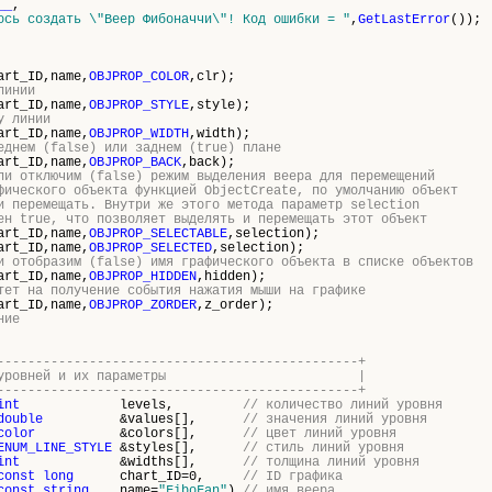
__
,
ось создать \"
Веер Фибоначчи\
"! Код ошибки = "
,
GetLastError
());
art_ID,name,
OBJPROP_COLOR
,clr);
линии
art_ID,name,
OBJPROP_STYLE
,style);
у линии
art_ID,name,
OBJPROP_WIDTH
,width);
еднем (false) или заднем (true) плане
art_ID,name,
OBJPROP_BACK
,back);
ли отключим (false) режим выделения веера для перемещений
фического объекта функцией ObjectCreate, по умолчанию объект
и перемещать. Внутри же этого метода параметр selection
ен true, что позволяет выделять и перемещать этот объект
art_ID,name,
OBJPROP_SELECTABLE
,selection);
art_ID,name,
OBJPROP_SELECTED
,selection);
и отобразим (false) имя графического объекта в списке объектов
art_ID,name,
OBJPROP_HIDDEN
,hidden);
тет на получение события нажатия мыши на графике
art_ID,name,
OBJPROP_ZORDER
,z_order);
ние
-----------------------------------------------+
ичество уровней и их параметры |
-----------------------------------------------+
int
levels,
// количество линий уровня
double
&values[],
// значения линий уровня
color
&colors[],
// цвет линий уровня
ENUM_LINE_STYLE
&styles[],
// стиль линий уровня
int
&widths[],
// толщина линий уровня
const
long
chart_ID=0,
// ID графика
const
string
name=
"FiboFan"
)
// имя веера