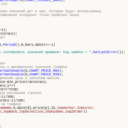
GetInteger
(0,
CHART_VISIBLE_BARS
);
rice
ения значений дат и цен, которые будут использованы
изменения координат точки привязки знака
rs
);
ccuracy);
дат
),
Period
(),0,
bars
,date)==-1)
ь скопировать значения времени! Код ошибки = "
,
GetLastError
());
цен
ное и минимальное значение графика
artGetDouble
(0,
CHART_PRICE_MAX
);
artGetDouble
(0,
CHART_PRICE_MIN
);
менения цены и заполним массив
ce-min_price)/accuracy;
acy;i++)
+i*step;
для рисования стрелки
-1)/100;
uracy-1)/100;
 на графике
npName
,0,date[d],price[p],32,
InpAnchor
,
InpColor
,
h
,
InpBack
,
InpSelection
,
InpHidden
,
InpZOrder
))
к