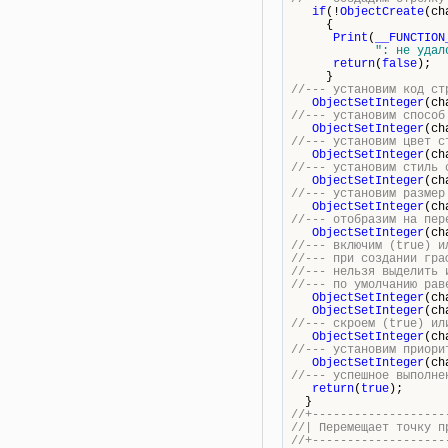
if
(!
ObjectCreate
(ch
{
Print
(
__FUNCTION
": не удал
return
(
false
);
}
//--- установим код ст
ObjectSetInteger
(ch
//--- установим способ
ObjectSetInteger
(ch
//--- установим цвет с
ObjectSetInteger
(ch
//--- установим стиль 
ObjectSetInteger
(ch
//--- установим размер
ObjectSetInteger
(ch
//--- отобразим на пер
ObjectSetInteger
(ch
//--- включим (true) и
//--- при создании гра
//--- нельзя выделить 
//--- по умолчанию рав
ObjectSetInteger
(ch
ObjectSetInteger
(ch
//--- скроем (true) ил
ObjectSetInteger
(ch
//--- установим приори
ObjectSetInteger
(ch
//--- успешное выполне
return
(
true
);
}
//+-------------------
//| Перем
//+-------------------