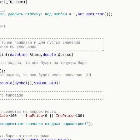
art_ID,name))
__
,
ось удалить стрелку! Код ошибки = "
,
GetLastError
());
ние
-----------------------------------------------+
ния точки привязки и для пустых значений |
вает значения по умолчанию |
-----------------------------------------------+
oint(
datetime
&time,
double
&price)
 не задано, то она будет на текущем баре
();
не задана, то она будет иметь значение Bid
Double
(
Symbol
(),
SYMBOL_BID
);
-----------------------------------------------+
program start function |
-----------------------------------------------+
 параметры на корректность
Date
>100 ||
InpPrice
<0 ||
InpPrice
>100)
екорректные значения входных параметров!"
);
ых баров в окне графика