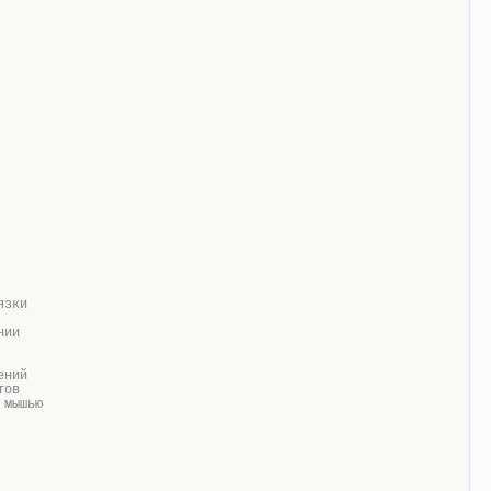
язки
нии
ений
тов
 мышью