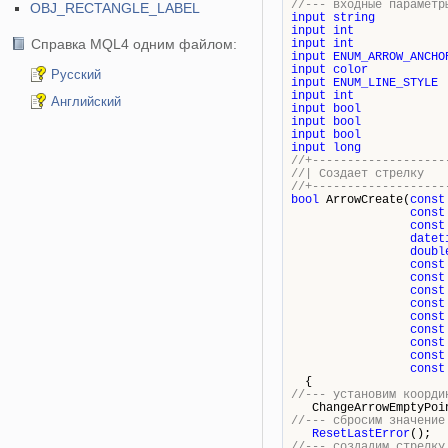
//--- входные параметр
OBJ_RECTANGLE_LABEL
input
string
input
int
Справка MQL4 одним файлом:
input
int
input
ENUM_ARROW_ANCHO
input
color
Русский
input
ENUM_LINE_STYLE
input
int
Английский
input
bool
input
bool
input
bool
input
long
//+-------------------
//| Со
//+-------------------
bool
ArrowCreate(
const
const
const
datet
doubl
const
const
const
const
const
const
const
const
const
{
//--- установим коорди
ChangeArrowEmptyPoin
//--- сбросим значение
ResetLastError
();
//--- создадим стрелку