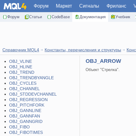
Форум
Маркет
Сигналы
Фриланс
Форум
Статьи
CodeBase
Документация
Учебник
Справочник MQL4
Константы, перечисления и структуры
Конс
OBJ_ARROW
OBJ_VLINE
OBJ_HLINE
Объект "Стрелка".
OBJ_TREND
OBJ_TRENDBYANGLE
OBJ_CYCLES
OBJ_CHANNEL
OBJ_STDDEVCHANNEL
OBJ_REGRESSION
OBJ_PITCHFORK
OBJ_GANNLINE
OBJ_GANNFAN
OBJ_GANNGRID
OBJ_FIBO
OBJ_FIBOTIMES