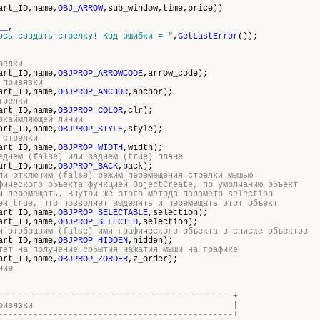
art_ID,name,
OBJ_ARROW
,sub_window,time,price))
__
,
ось создать стрелку! Код ошибки = "
,
GetLastError
());
релки
art_ID,name,
OBJPROP_ARROWCODE
,arrow_code);
 привязки
art_ID,name,
OBJPROP_ANCHOR
,anchor);
трелки
art_ID,name,
OBJPROP_COLOR
,clr);
окаймляющей линии
art_ID,name,
OBJPROP_STYLE
,style);
 стрелки
art_ID,name,
OBJPROP_WIDTH
,width);
еднем (false) или заднем (true) плане
art_ID,name,
OBJPROP_BACK
,back);
ли отключим (false) режим перемещения стрелки мышью
фического объекта функцией ObjectCreate, по умолчанию объект
и перемещать. Внутри же этого метода параметр selection
ен true, что позволяет выделять и перемещать этот объект
art_ID,name,
OBJPROP_SELECTABLE
,selection);
art_ID,name,
OBJPROP_SELECTED
,selection);
и отобразим (false) имя графического объекта в списке объектов
art_ID,name,
OBJPROP_HIDDEN
,hidden);
тет на получение события нажатия мыши на графике
art_ID,name,
OBJPROP_ZORDER
,z_order);
ние
-----------------------------------------------+
ещает точку привязки |
-----------------------------------------------+