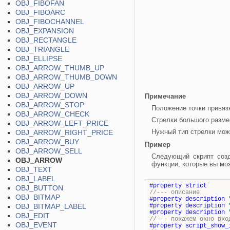
OBJ_FIBOFAN
OBJ_FIBOARC
OBJ_FIBOCHANNEL
OBJ_EXPANSION
OBJ_RECTANGLE
OBJ_TRIANGLE
OBJ_ELLIPSE
OBJ_ARROW_THUMB_UP
OBJ_ARROW_THUMB_DOWN
OBJ_ARROW_UP
OBJ_ARROW_DOWN
Примечание
OBJ_ARROW_STOP
Положение точки привяз
OBJ_ARROW_CHECK
Стрелки большого разме
OBJ_ARROW_LEFT_PRICE
Нужный тип стрелки мож
OBJ_ARROW_RIGHT_PRICE
OBJ_ARROW_BUY
Пример
OBJ_ARROW_SELL
Следующий скрипт созд
OBJ_ARROW
функции, которые вы мож
OBJ_TEXT
OBJ_LABEL
#property
strict
OBJ_BUTTON
//--- описание
OBJ_BITMAP
#property
description
OBJ_BITMAP_LABEL
#property
description
#property
description
OBJ_EDIT
//--- покажем окно вхо
OBJ_EVENT
#property
script_show_