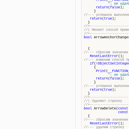
Print
(
__FUNCTION
": не удал
return
(
false
);
}
//--- успешное выполне
return
(
true
);
}
//+-------------------
//| Меня
//+-------------------
bool
ArrowAnchorChange
{
//--- сбросим значение
ResetLastError
();
//--- изменим способ п
if
(!
ObjectSetIntege
{
Print
(
__FUNCTION
": не удал
return
(
false
);
}
//--- успешное выполне
return
(
true
);
}
//+-------------------
//| Уд
//+-------------------
bool
ArrowDelete(
const
const
{
//--- сбросим значение
ResetLastError
();
//--- удалим стрелку