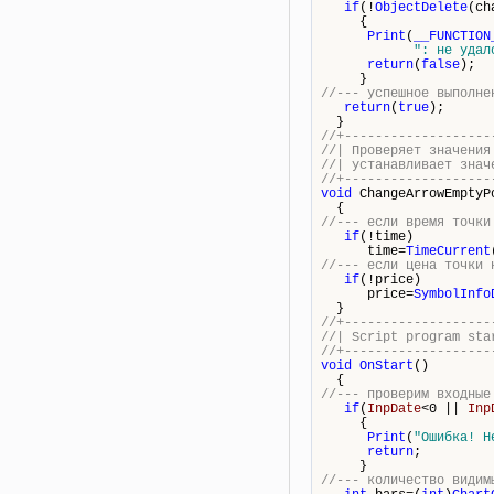
if
(!
ObjectDelete
(ch
{
Print
(
__FUNCTION
": не удал
return
(
false
);
}
//--- успешное выполне
return
(
true
);
}
//+-------------------
//| Проверяет значе
//| устанавли
//+-------------------
void
ChangeArrowEmptyP
{
//--- если время точки
if
(!time)
time=
TimeCurrent
//--- если цена точки 
if
(!price)
price=
SymbolInfo
}
//+-------------------
//| Script 
//+-------------------
void
OnStart
()
{
//--- проверим входные
if
(
InpDate
<0 ||
Inp
{
Print
(
"Ошибка! Н
return
;
}
//--- количество видим