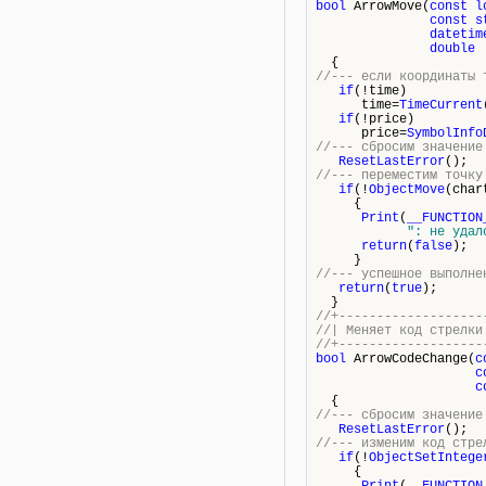
bool
ArrowMove(
const
l
const
s
datetim
double
{
//--- если координаты 
if
(!time)
time=
TimeCurrent
if
(!price)
price=
SymbolInfo
//--- сбросим значение
ResetLastError
();
//--- переместим точку
if
(!
ObjectMove
(char
{
Print
(
__FUNCTION
": не удал
return
(
false
);
}
//--- успешное выполне
return
(
true
);
}
//+-------------------
//| Мен
//+-------------------
bool
ArrowCodeChange(
c
c
c
{
//--- сбросим значение
ResetLastError
();
//--- изменим код стре
if
(!
ObjectSetIntege
{