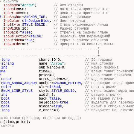
ы скрипта
InpName
=
"Arrow"
;
// Имя стрелки
InpDate
=50;
// Дата точки привязки в %
InpPrice
=50;
// Цена точки привязки в %
R
InpAnchor
=
ANCHOR_TOP
;
// Способ привязки
InpColor
=
clrDodgerBlue
;
// Цвет стрелки
InpStyle
=
STYLE_SOLID
;
// Стиль окаймляющей линии
InpWidth
=10;
// Размер стрелки
InpBack
=
false
;
// Стрелка на заднем плане
InpSelection
=
false
;
// Выделить для перемещений
InpHidden
=
true
;
// Скрыт в списке объектов
InpZOrder
=0;
// Приоритет на нажатие мышью
-----------------------------------------------+
здает стрелку |
-----------------------------------------------+
long
chart_ID=0,
// ID графика
string
name=
"Arrow"
,
// имя стрелки
int
sub_window=0,
// номер подокна
ime
time=0,
// время точки привязки
e
price=0,
// цена точки привязки
uchar
arrow_code=252,
// код стрелки
ENUM_ARROW_ANCHOR
anchor=
ANCHOR_BOTTOM
,
// положение точки прив
color
clr=
clrRed
,
// цвет стрелки
ENUM_LINE_STYLE
style=
STYLE_SOLID
,
// стиль окаймляющей ли
int
width=3,
// размер стрелки
bool
back=
false
,
// на заднем плане
bool
selection=
true
,
// выделить для перемещ
bool
hidden=
true
,
// скрыт в списке объек
long
z_order=0)
// приоритет на нажатие
наты точки привязки, если они не заданы
t(time,price);
 ошибки