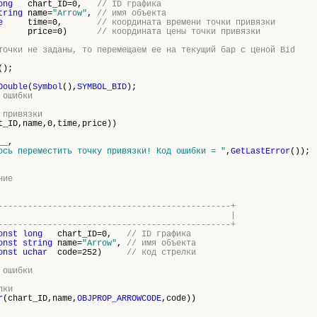
ong
chart_ID=0,
// ID графика
tring
name=
"Arrow"
,
// имя объекта
e
time=0,
// координата времени точки привязки
price=0)
// координата цены точки привязки
точки не заданы, то перемещаем ее на текущий бар с ценой Bid
();
Double
(
Symbol
(),
SYMBOL_BID
);
 ошибки
 привязки
t_ID,name,0,time,price))
__
,
ось переместить точку привязки! Код ошибки = "
,
GetLastError
());
ние
-----------------------------------------------+
яет код стрелки |
-----------------------------------------------+
onst
long
chart_ID=0,
// ID графика
onst
string
name=
"Arrow"
,
// имя объекта
onst
uchar
code=252)
// код стрелки
 ошибки
лки
r
(chart_ID,name,
OBJPROP_ARROWCODE
,code))