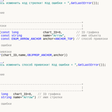
__
,
ось изменить код стрелки! Код ошибки = "
,
GetLastError
());
ние
-----------------------------------------------+
ет способ привязки |
-----------------------------------------------+
(
const
long
chart_ID=0,
// ID графика
const
string
name=
"Arrow"
,
// имя объекта
const
ENUM_ARROW_ANCHOR
anchor=
ANCHOR_TOP
)
// способ привязки
 ошибки
ривязки
r
(chart_ID,name,
OBJPROP_ANCHOR
,anchor))
__
,
ось изменить способ привязки! Код ошибки = "
,
GetLastError
());
ние
-----------------------------------------------+
аляет стрелку |
-----------------------------------------------+
long
chart_ID=0,
// ID графика
string
name=
"Arrow"
)
// имя стрелки
 ошибки