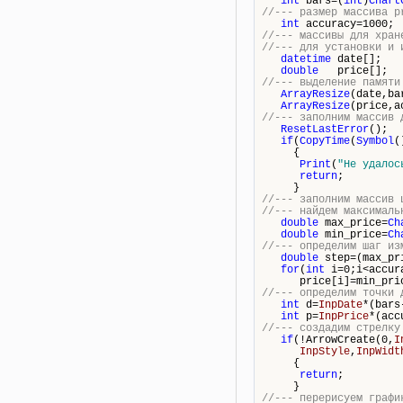
int
bars
=(
int
)
Chart
//--- размер массива p
int
accuracy=1000;
//--- массивы для хран
//--- для установки и 
datetime
date[];
double
price[];
//--- выделение памяти
ArrayResize
(date,
ba
ArrayResize
(price,a
//--- заполним массив 
ResetLastError
();
if
(
CopyTime
(
Symbol
(
{
Print
(
"Не удалос
return
;
}
//--- заполним массив 
//--- найдем максималь
double
max_price=
Ch
double
min_price=
Ch
//--- определим шаг из
double
step=(max_pri
for
(
int
i=0;i<accur
price[i]=min_price
//--- определим точки 
int
d=
InpDate
*(
bars
int
p=
InpPrice
*(acc
//--- создадим стрелку
if
(!ArrowCreate(0,
I
InpStyle
,
InpWidt
{
return
;
}
//--- перерисуем графи