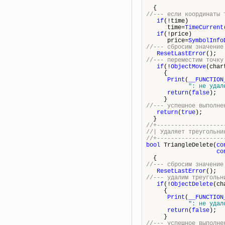
{
//--- если координаты 
if
(!time)
time=
TimeCurrent
if
(!price)
price=
SymbolInfo
//--- сбросим значение
ResetLastError
();
//--- переместим точку
if
(!
ObjectMove
(char
{
Print
(
__FUNCTION
": не удал
return
(
false
);
}
//--- успешное выполне
return
(
true
);
}
//+-------------------
//| Удал
//+-------------------
bool
TriangleDelete(
co
co
{
//--- сбросим значение
ResetLastError
();
//--- удалим треугольн
if
(!
ObjectDelete
(ch
{
Print
(
__FUNCTION
": не удал
return
(
false
);
}
//--- успешное выполне