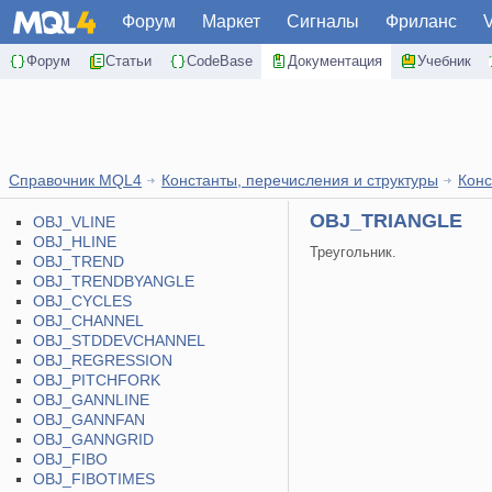
Форум
Маркет
Сигналы
Фриланс
Форум
Статьи
CodeBase
Документация
Учебник
Справочник MQL4
Константы, перечисления и структуры
Конс
OBJ_TRIANGLE
OBJ_VLINE
OBJ_HLINE
Треугольник.
OBJ_TREND
OBJ_TRENDBYANGLE
OBJ_CYCLES
OBJ_CHANNEL
OBJ_STDDEVCHANNEL
OBJ_REGRESSION
OBJ_PITCHFORK
OBJ_GANNLINE
OBJ_GANNFAN
OBJ_GANNGRID
OBJ_FIBO
OBJ_FIBOTIMES