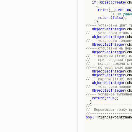
if
(!
ObjectCreate
(ch
{
Print
(
__FUNCTION
": не удал
return
(
false
);
}
//--- установим цвет т
ObjectSetInteger
(ch
//--- установим стиль 
ObjectSetInteger
(ch
//--- установим толщин
ObjectSetInteger
(ch
//--- отобразим на пер
ObjectSetInteger
(ch
//--- включим (true) и
//--- при создании гра
//--- нельзя выделить 
//--- по умолчанию рав
ObjectSetInteger
(ch
ObjectSetInteger
(ch
//--- скроем (true) ил
ObjectSetInteger
(ch
//--- установим приори
ObjectSetInteger
(ch
//--- успешное выполне
return
(
true
);
}
//+-------------------
//| Перемещает
//+-------------------
bool
TrianglePointChan