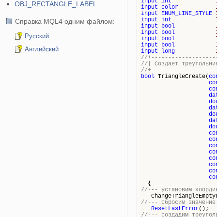
input
int
OBJ_RECTANGLE_LABEL
input
color
input
ENUM_LINE_STYLE
input
int
Справка MQL4 одним файлом:
input
bool
input
bool
Русский
input
bool
input
bool
Английский
input
long
//+-------------------
//| Cоздает тре
//+-------------------
bool
TriangleCreate(
co
co
co
da
do
da
do
da
do
co
co
co
co
co
co
co
co
{
//--- установим коорди
ChangeTriangleEmptyPo
//--- сбросим значение
ResetLastError
();
//--- создадим треугол