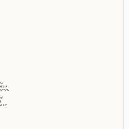
ка
ника
ветом
ий
в
ышью