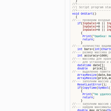
}
//+-------------------
//| Script 
//+-------------------
void
OnStart
()
{
//--- проверим входные
if
(
InpDate1
<0 ||
In
InpDate2
<0 ||
In
InpDate3
<0 ||
In
{
Print
(
"Ошибка! Н
return
;
}
//--- количество видим
int
bars
=(
int
)
Chart
//--- размер массива p
int
accuracy=1000;
//--- массивы для хран
//--- для установки и 
datetime
date[];
double
price[];
//--- выделение памяти
ArrayResize
(date,
ba
ArrayResize
(price,a
//--- заполним массив 
ResetLastError
();
if
(
CopyTime
(
Symbol
(
{
Print
(
"Не удалос
return
;
}
//--- заполним массив 
//--- найдем максималь
double
max_price=
Ch