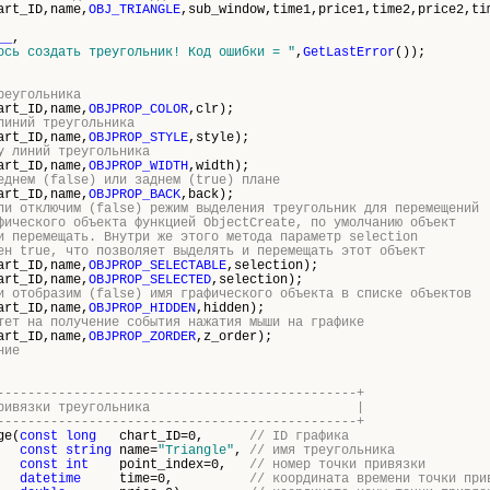
art_ID,name,
OBJ_TRIANGLE
,sub_window,time1,price1,time2,price2,ti
__
,
ось создать треугольник! Код ошибки = "
,
GetLastError
());
реугольника
art_ID,name,
OBJPROP_COLOR
,clr);
линий треугольника
art_ID,name,
OBJPROP_STYLE
,style);
у линий треугольника
art_ID,name,
OBJPROP_WIDTH
,width);
еднем (false) или заднем (true) плане
art_ID,name,
OBJPROP_BACK
,back);
ли отключим (false) режим выделения треугольник для перемещений
фического объекта функцией ObjectCreate, по умолчанию объект
и перемещать. Внутри же этого метода параметр selection
ен true, что позволяет выделять и перемещать этот объект
art_ID,name,
OBJPROP_SELECTABLE
,selection);
art_ID,name,
OBJPROP_SELECTED
,selection);
и отобразим (false) имя графического объекта в списке объектов
art_ID,name,
OBJPROP_HIDDEN
,hidden);
тет на получение события нажатия мыши на графике
art_ID,name,
OBJPROP_ZORDER
,z_order);
ние
-----------------------------------------------+
 точку привязки треугольника |
-----------------------------------------------+
ge(
const
long
chart_ID=0,
// ID графика
const
string
name=
"Triangle"
,
// имя треугольника
const
int
point_index=0,
// номер точки привязки
datetime
time=0,
// координата времени точки при