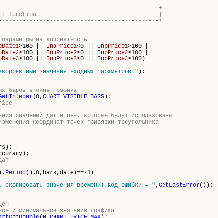
-----------------------------------------------+
program start function |
-----------------------------------------------+
 параметры на корректность
pDate1
>100 ||
InpPrice1
<0 ||
InpPrice1
>100 ||
pDate2
>100 ||
InpPrice2
<0 ||
InpPrice2
>100 ||
pDate3
>100 ||
InpPrice3
<0 ||
InpPrice3
>100)
екорректные значения входных параметров!"
);
ых баров в окне графика
GetInteger
(0,
CHART_VISIBLE_BARS
);
rice
ения значений дат и цен, которые будут использованы
изменения координат точек привязки треугольника
rs
);
ccuracy);
дат
),
Period
(),0,
bars
,date)==-1)
ь скопировать значения времени! Код ошибки = "
,
GetLastError
());
цен
ное и минимальное значение графика
artGetDouble
(0,
CHART_PRICE_MAX
);