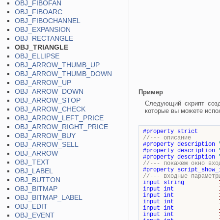
OBJ_FIBOFAN
OBJ_FIBOARC
OBJ_FIBOCHANNEL
OBJ_EXPANSION
OBJ_RECTANGLE
OBJ_TRIANGLE
OBJ_ELLIPSE
OBJ_ARROW_THUMB_UP
OBJ_ARROW_THUMB_DOWN
OBJ_ARROW_UP
OBJ_ARROW_DOWN
Пример
OBJ_ARROW_STOP
Следующий скрипт созд
OBJ_ARROW_CHECK
которые вы можете испол
OBJ_ARROW_LEFT_PRICE
OBJ_ARROW_RIGHT_PRICE
#property
strict
OBJ_ARROW_BUY
//--- описание
OBJ_ARROW_SELL
#property
description
#property
description
OBJ_ARROW
#property
description
OBJ_TEXT
//--- покажем окно вхо
#property
script_show_
OBJ_LABEL
//--- входные параметр
OBJ_BUTTON
input
string
OBJ_BITMAP
input
int
input
int
OBJ_BITMAP_LABEL
input
int
OBJ_EDIT
input
int
OBJ_EVENT
input
int