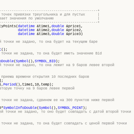
-----------------------------------------------+
ия точек привязки треугольника и для пустых |
анавливает значения по умолчанию |
-----------------------------------------------+
tyPoints(
datetime
&time1,
double
&price1,
datetime
&time2,
double
&price2,
datetime
&time3,
double
&price3)
й точки не задано, то она будет на текущем баре
t
();
 точки не задана, то она будет иметь значение Bid
oDouble
(
Symbol
(),
SYMBOL_BID
);
й точки не задано, то она лежит на 9 баров левее второй
 приема времени открытия 10 последних баров
];
),
Period
(),time1,10,temp);
вторую точку на 9 баров левее первой
 точки не задана, сдвинем ее на 300 пунктов ниже первой
0*
SymbolInfoDouble
(
Symbol
(),
SYMBOL_POINT
);
ей точки не задано, то оно будет совпадать с датой второй точки
 точки не задана, то она будет совпадать с ценой первой точки