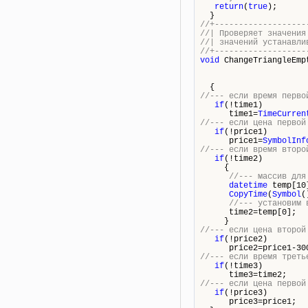
return
(
true
);
}
//+-------------------
//| Проверяет значен
//| значений уст
//+-------------------
void
ChangeTriangleEmp
{
//--- если время перво
if
(!time1)
time1=
TimeCurren
//--- если цена первой
if
(!price1)
price1=
SymbolInf
//--- если время второ
if
(!time2)
{
//--- массив для
datetime
temp[10
CopyTime
(
Symbol
(
//--- установим 
time2=temp[0];
}
//--- если цена второй
if
(!price2)
price2=price1-30
//--- если время треть
if
(!time3)
time3=time2;
//--- если цена первой
if
(!price3)
price3=price1;