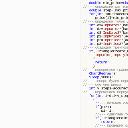
double
min_price=
Ch
//--- определим шаг из
double
step=(max_pri
for
(
int
i=0;i<accur
price[i]=min_price
//--- определим точки 
int
d1=
InpDate1
*(
ba
int
d2=
InpDate2
*(
ba
int
d3=
InpDate3
*(
ba
int
p1=
InpPrice1
*(a
int
p2=
InpPrice2
*(a
int
p3=
InpPrice3
*(a
//--- создадим треугол
if
(!TriangleCreate(
InpColor
,
InpStyl
{
return
;
}
//--- перерисуем графи
ChartRedraw
();
Sleep
(1000);
//--- теперь будем пер
//--- счетчик цикла
int
v_steps=accurac
//--- перемещаем перву
for
(
int
i=0;i<v_ste
{
//--- возьмем сл
if
(p1>1)
p1-=1;
//--- сдвигаем т
if
(!TrianglePoin
return
;
//--- проверим ф