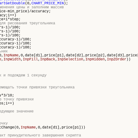
artGetDouble
(0,
CHART_PRICE_MIN
);
менения цены и заполним массив
ce-min_price)/accuracy;
acy;i++)
+i*step;
для рисования треугольника
rs
-1)/100;
rs
-1)/100;
rs
-1)/100;
ccuracy-1)/100;
ccuracy-1)/100;
ccuracy-1)/100;
ьник
0,
InpName
,0,date[d1],price[p1],date[d2],price[p2],date[d3],price
e
,
InpWidth
,
InpFill
,
InpBack
,
InpSelection
,
InpHidden
,
InpZOrder
))
к и подождем 1 секунду
емещать точки привязки треугольника
y*3/10;
ю точку привязки
ps;i++)
едующее значение
очку
tChange(0,
InpName
,0,date[d1],price[p1]))
акт принудительного завершения скрипта