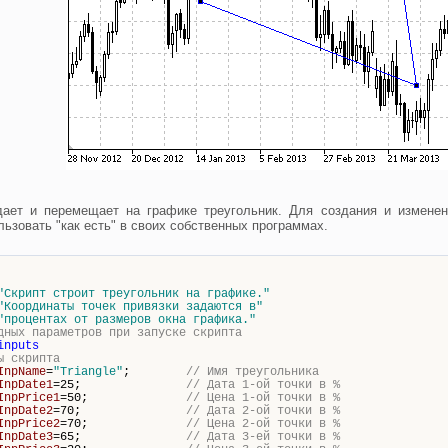
ает и перемещает на графике треугольник. Для создания и изменен
ьзовать "как есть" в своих собственных программах.
"Скрипт строит треугольник на графике."
"Координаты точек привязки задаются в"
"процентах от размеров окна графика."
дных параметров при запуске скрипта
inputs
ы скрипта
InpName
=
"Triangle"
;
// Имя треугольника
InpDate1
=25;
// Дата 1-ой точки в %
InpPrice1
=50;
// Цена 1-ой точки в %
InpDate2
=70;
// Дата 2-ой точки в %
InpPrice2
=70;
// Цена 2-ой точки в %
InpDate3
=65;
// Дата 3-ей точки в %