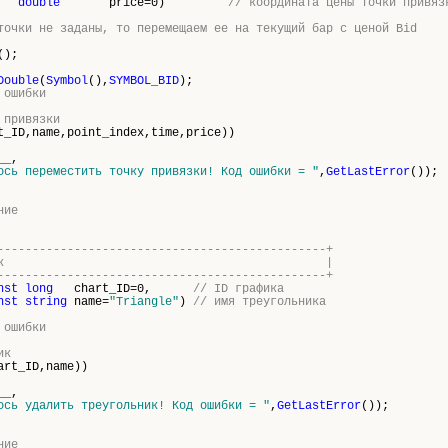
double
price=0)
// координата цены точки привяз
точки не заданы, то перемещаем ее на текущий бар с ценой Bid
();
Double
(
Symbol
(),
SYMBOL_BID
);
 ошибки
 привязки
t_ID,name,point_index,time,price))
__
,
ось переместить точку привязки! Код ошибки = "
,
GetLastError
());
ние
-----------------------------------------------+
яет треугольник |
-----------------------------------------------+
nst
long
chart_ID=0,
// ID графика
nst
string
name=
"Triangle"
)
// имя треугольника
 ошибки
ик
art_ID,name))
__
,
ось удалить треугольник! Код ошибки = "
,
GetLastError
());
ние