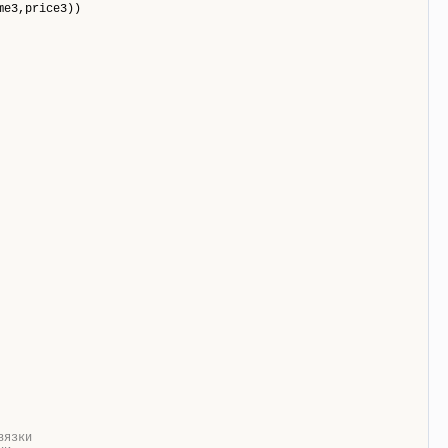
me3,price3))
вязки