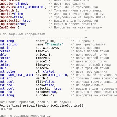
InpPrice3
=20;
// Цена 3-ей точки в %
InpColor
=
clrRed
;
// Цвет треугольника
InpStyle
=
STYLE_DASHDOTDOT
;
// Стиль линий треугольника
InpWidth
=1;
// Толщина линий треугольника
InpFill
=
false
;
// Заливка треугольника цветом
InpBack
=
false
;
// Треугольника на заднем плане
InpSelection
=
true
;
// Выделить для перемещений
InpHidden
=
true
;
// Скрыт в списке объектов
InpZOrder
=0;
// Приоритет на нажатие мышью
-----------------------------------------------+
угольник по заданным координатам |
-----------------------------------------------+
nst
long
chart_ID=0,
// ID графика
nst
string
name=
"Triangle"
,
// имя треугольника
nst
int
sub_window=0,
// номер подокна
tetime
time1=0,
// время первой точки
uble
price1=0,
// цена первой точки
tetime
time2=0,
// время второй точки
uble
price2=0,
// цена второй точки
tetime
time3=0,
// время третьей точки
uble
price3=0,
// цена третьей точки
nst
color
clr=
clrRed
,
// цвет треугольника
nst
ENUM_LINE_STYLE
style=
STYLE_SOLID
,
// стиль линий треугольни
nst
int
width=1,
// толщина линий треуголь
nst
bool
fill=
false
,
// заливка треугольника ц
nst
bool
back=
false
,
// на заднем плане
nst
bool
selection=
true
,
// выделить для перемещен
nst
bool
hidden=
true
,
// скрыт в списке объекто
nst
long
z_order=0)
// приоритет на нажатие м
наты точек привязки, если они не заданы
ints(time1,price1,time2,price2,time3,price3);
 ошибки
ьник по заданным координатам