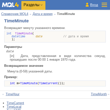
Разделы
Вход
Справочник MQL4
Дата и время
TimeMinute
TimeMinute
Возвращает минуту указанного времени.
int
TimeMinute
(
datetime
date
// дата и время
);
Параметры
date
[in] Дата, представленная в виде количества секунд,
прошедших после 00:00 1 января 1970 года.
Возвращаемое значение
Минута (0-59) указанной даты.
Пример:
int
m=
TimeMinute
(
TimeCurrent
());
TimeHour
TimeMonth
TimeCurrent
TimeLocal