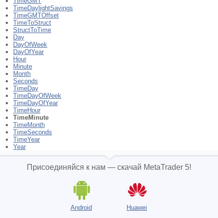
TimeGMT
TimeDaylightSavings
TimeGMTOffset
TimeToStruct
StructToTime
Day
DayOfWeek
DayOfYear
Hour
Minute
Month
Seconds
TimeDay
TimeDayOfWeek
TimeDayOfYear
TimeHour
TimeMinute
TimeMonth
TimeSeconds
TimeYear
Year
Присоединяйся к нам — скачай MetaTrader 5!
Android
Huawei