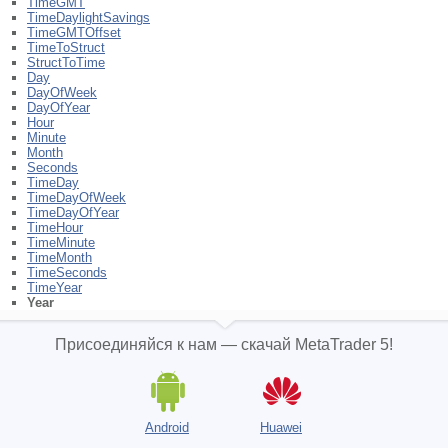
TimeGMT
TimeDaylightSavings
TimeGMTOffset
TimeToStruct
StructToTime
Day
DayOfWeek
DayOfYear
Hour
Minute
Month
Seconds
TimeDay
TimeDayOfWeek
TimeDayOfYear
TimeHour
TimeMinute
TimeMonth
TimeSeconds
TimeYear
Year
Присоединяйся к нам — скачай MetaTrader 5!
Android
Huawei