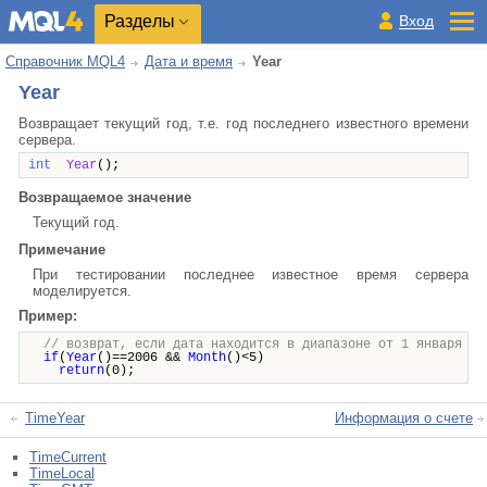
Разделы
Вход
Справочник MQL4
Дата и время
Year
Year
Возвращает текущий год, т.е. год последнего известного времени
сервера.
int
Year
();
Возвращаемое значение
Текущий год.
Примечание
При тестировании последнее известное время сервера
моделируется.
Пример:
// возврат, если дата находится в диапазоне от 1 января до
if
(
Year
()==2006 &&
Month
()<5)
return
(0);
TimeYear
Информация о счете
TimeCurrent
TimeLocal