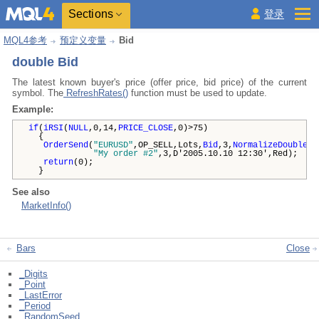
Sections
登录
MQL4参考
预定义变量
Bid
double Bid
The latest known buyer's price (offer price, bid price) of the current
symbol. The
RefreshRates()
function must be used to update.
Example:
if
(
iRSI
(
NULL
,0,14,
PRICE_CLOSE
,0)>75)
{
OrderSend
(
"EURUSD"
,OP_SELL,Lots,
Bid
,3,
NormalizeDouble
(
A
"My order #2"
,3,D'2005.10.10 12:30',Red);
return
(0);
}
See also
MarketInfo()
Bars
Close
_Digits
_Point
_LastError
_Period
_RandomSeed