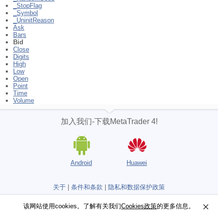
_StopFlag
_Symbol
_UninitReason
Ask
Bars
Bid
Close
Digits
High
Low
Open
Point
Time
Volume
加入我们-下载MetaTrader 4!
Android
Huawei
关于
|
条件和条款
|
隐私和数据保护政策
不是交易商，没有真实交易账户
该网站使用cookies。了解有关我们
该网站使用cookies。了解有关我们
Cookies政策
Cookies政策
的更多信息。
的更多信息。
Copyright 2000-2026, MetaQuotes Ltd.