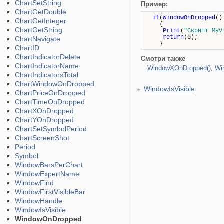
ChartSetString
Пример:
ChartGetDouble
if
(
WindowOnDropped
()
ChartGetInteger
{
ChartGetString
Print
(
"Скрипт MyV
return
(0);
ChartNavigate
}
ChartID
ChartIndicatorDelete
Смотри также
ChartIndicatorName
WindowXOnDropped()
,
Wi
ChartIndicatorsTotal
ChartWindowOnDropped
WindowIsVisible
ChartPriceOnDropped
ChartTimeOnDropped
ChartXOnDropped
ChartYOnDropped
ChartSetSymbolPeriod
ChartScreenShot
Period
Symbol
WindowBarsPerChart
WindowExpertName
WindowFind
WindowFirstVisibleBar
WindowHandle
WindowIsVisible
WindowOnDropped