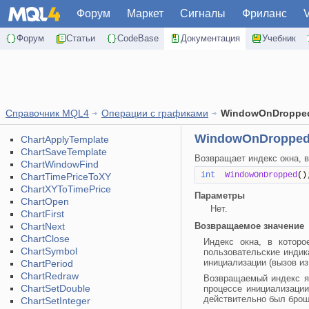
Форум
Маркет
Сигналы
Фриланс
Форум
Статьи
CodeBase
Документация
Учебник
Справочник MQL4
Операции с графиками
WindowOnDroppe
WindowOnDroppe
ChartApplyTemplate
ChartSaveTemplate
Возвращает индекс окна, в
ChartWindowFind
int
WindowOnDropped
()
ChartTimePriceToXY
ChartXYToTimePrice
Параметры
ChartOpen
Нет.
ChartFirst
ChartNext
Возвращаемое значение
ChartClose
Индекс окна, в которо
ChartSymbol
пользовательские индик
инициализации (вызов из 
ChartPeriod
ChartRedraw
Возвращаемый индекс яв
ChartSetDouble
процессе инициализации
действительно был брош
ChartSetInteger