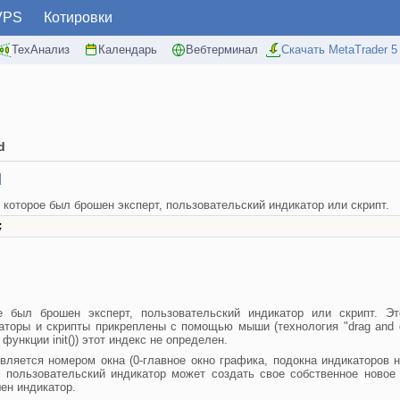
VPS
Котировки
ТехАнализ
Календарь
Вебтерминал
Скачать MetaTrader 5
d
d
 которое был брошен эксперт, пользовательский индикатор или скрипт.
;
е был брошен эксперт, пользовательский индикатор или скрипт. Э
аторы и скрипты прикреплены с помощью мыши (технология "drag and d
функции init()) этот индекс не определен.
ляется номером окна (0-главное окно графика, подокна индикаторов н
 пользовательский индикатор может создать свое собственное новое 
ен индикатор.