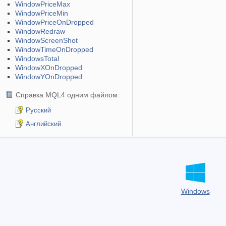
WindowPriceMax
WindowPriceMin
WindowPriceOnDropped
WindowRedraw
WindowScreenShot
WindowTimeOnDropped
WindowsTotal
WindowXOnDropped
WindowYOnDropped
Справка MQL4 одним файлом:
Русский
Английский
Windows