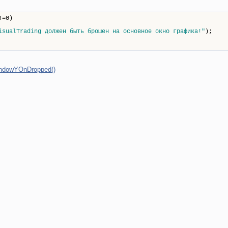
!=0)
isualTrading должен быть брошен на основное окно графика!"
);
ndowYOnDropped()