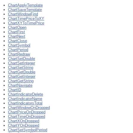
ChartApplyTemplate
ChartSaveTemplate
ChartWindowFind
ChartTimePriceToXY
ChartXYToTimePrice
ChartOpen
ChartFirst
ChartNext
ChartClose
ChartSymbol
ChartPeriod
ChartRedraw
ChartSetDouble
ChartSetInteger
ChartSetString
ChartGetDouble
ChartGetInteger
ChartGetString
ChartNavigate
ChartID
ChartIndicatorDelete
ChartIndicatorName
ChartIndicatorsTotal
ChartWindowOnDropped
ChartPriceOnDropped
ChartTimeOnDropped
ChartXOnDropped
ChartYOnDropped
ChartSetSymbolPeriod