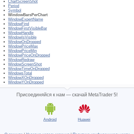
ChartScreenShot
Period
Symbol
WindowBarsPerChart
WindowExpertName
WindowFind
WindowFirstVisibleBar
WindowHandle
WindowIsVisible
WindowOnDropped
WindowPriceMax
WindowPriceMin
WindowPriceOnDropped
WindowRedraw
WindowScreenShot
WindowTimeOnDropped
WindowsTotal
WindowXOnDropped
WindowYOnDropped
Присоединяйся к нам — скачай MetaTrader 5!
Android
Huawei