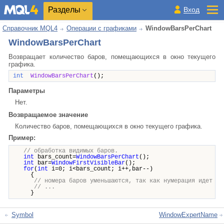
Разделы
Вход
Справочник MQL4
Операции с графиками
WindowBarsPerChart
WindowBarsPerChart
Возвращает количество баров, помещающихся в окно текущего
графика.
int
WindowBarsPerChart
();
Параметры
Нет.
Возвращаемое значение
Количество баров, помещающихся в окно текущего графика.
Пример:
// обработка видимых баров.
int
bars_count=
WindowBarsPerChart
();
int
bar=
WindowFirstVisibleBar
();
for
(
int
i=0; i<bars_count; i++,bar--)
{
// номера баров уменьшаются, так как нумерация идет в 
// ...
}
Symbol
WindowExpertName