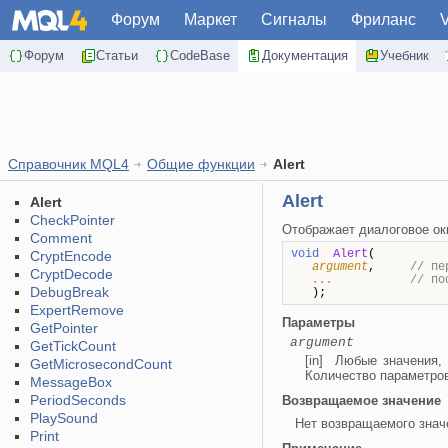
Форум
Маркет
Сигналы
Фриланс
Форум
Статьи
CodeBase
Документация
Учебник
Справочник MQL4
Общие функции
Alert
Alert
Alert
CheckPointer
Отображает диалоговое ок
Comment
void
Alert
(
CryptEncode
argument
,
// пе
CryptDecode
...
// по
DebugBreak
);
ExpertRemove
Параметры
GetPointer
argument
GetTickCount
[in] Любые значения,
GetMicrosecondCount
Количество параметров
MessageBox
PeriodSeconds
Возвращаемое значение
PlaySound
Нет возвращаемого знач
Print