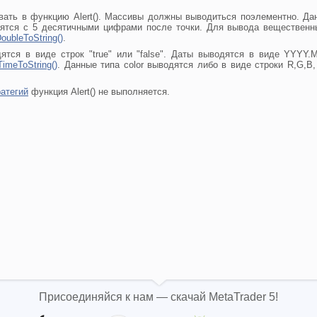
ать в функцию Alert(). Массивы должны выводиться поэлементно. Да
одятся с 5 десятичными цифрами после точки. Для вывода веществен
oubleToString()
.
дятся в виде строк "true" или "false". Даты выводятся в виде YYY
TimeToString()
. Данные типа color выводятся либо в виде строки R,G,B,
ратегий
функция Alert() не выполняется.
Присоединяйся к нам — скачай MetaTrader 5!