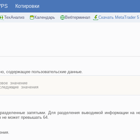
VPS
Котировки
ТехАнализ
Календарь
Вебтерминал
Скачать MetaTrader 5
но, содержащее пользовательские данные.
рвое значение
следующие значения
 разделенные запятыми. Для разделения выводимой информации на нес
 не может превышать 64.
ения.