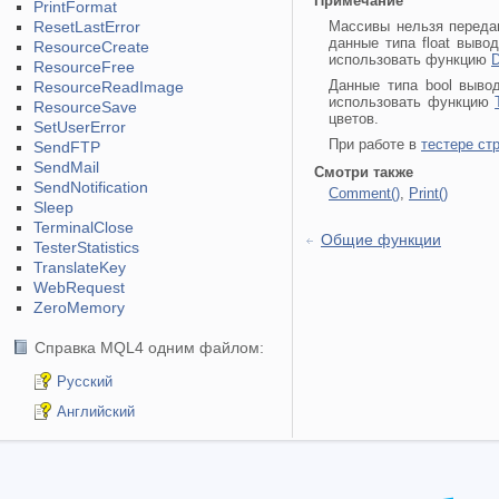
Примечание
PrintFormat
ResetLastError
Массивы нельзя передав
данные типа float выв
ResourceCreate
использовать функцию
D
ResourceFree
Данные типа bool выво
ResourceReadImage
использовать функцию
ResourceSave
цветов.
SetUserError
При работе в
тестере ст
SendFTP
SendMail
Смотри также
SendNotification
Comment()
,
Print()
Sleep
TerminalClose
Общие функции
TesterStatistics
TranslateKey
WebRequest
ZeroMemory
Справка MQL4 одним файлом:
Русский
Английский