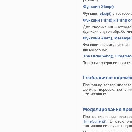
Функция Sleep()
Функция
Sleep()
в тестере 
Функции Print() и PrintFor
Для увеличения быстроде
функций внутри обработч
Функции Alert(), MessageB
Функции взаимодействия
выполняются.
The OrderSend(), OrderModi
Торговые операции по инст
Глобальные переме
Поскольку тестер являетс
должны пересекаться с и
тестирования.
Моделирование врем
При тестировании произв
TimeCurrent()
. В свою оч
тестировании выдают одно