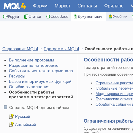
Форум
Маркет
Сигналы
Фриланс
Форум
Статьи
CodeBase
Документация
Учебник
Справочник MQL4
Программы MQL4
Особенности работы п
Особенности рабо
Выполнение программ
Разрешение на торговлю
Тестер стратегий торговог
События клиентского терминала
При тестировании советник
Ресурсы
Вызов импортируемых функций
Ограничения работы
Ошибки выполнения
Глобальные перемен
Особенности работы
Моделирование врем
программ в тестере стратегий
Графические объект
Обработка событий 
Справка MQL4 одним файлом:
Русский
Ограничения работы
Английский
Существуют ограничения р
режиме).