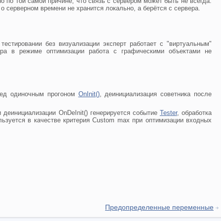
по той самой причине, что связь с сервером может быть не всегда.
 серверном времени не хранится локально, а берётся с сервера.
тестировании без визуализации эксперт работает с "виртуальным"
ера в режиме оптимизации работа с графическими объектами не
еред одиночным прогоном
OnInit()
, деинициализация советника после
и деинициализации OnDeInit() генерируется событие
Tester
, обработка
льзуется в качестве критерия Custom max при оптимизации входных
Предопределенные переменные