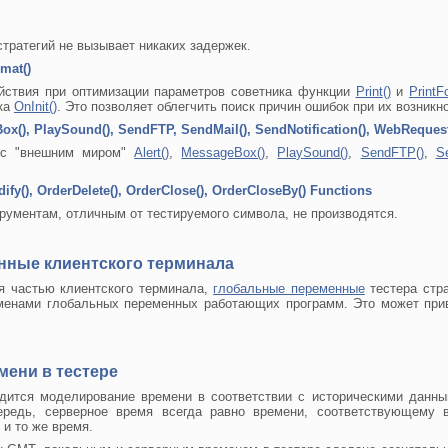
стратегий не вызывает никаких задержек.
mat()
йствия при оптимизации параметров советника функции
Print()
и
PrintF
ика
OnInit()
. Это позволяет облегчить поиск причин ошибок при их возникн
ox(), PlaySound(), SendFTP, SendMail(), SendNotification(), WebRequest
 с "внешним миром"
Alert()
,
MessageBox()
,
PlaySound()
,
SendFTP()
,
Se
fy(), OrderDelete(), OrderClose(), OrderCloseBy() Functions
рументам, отличным от тестируемого символа, не производятся.
нные клиентского терминала
я частью клиентского терминала,
глобальные переменные
тестера стра
менами глобальных переменных работающих программ. Это может прив
ени в тестере
одится моделирование времени в соответствии с историческими данн
ередь, серверное время всегда равно времени, соответствующем
 и то же время.