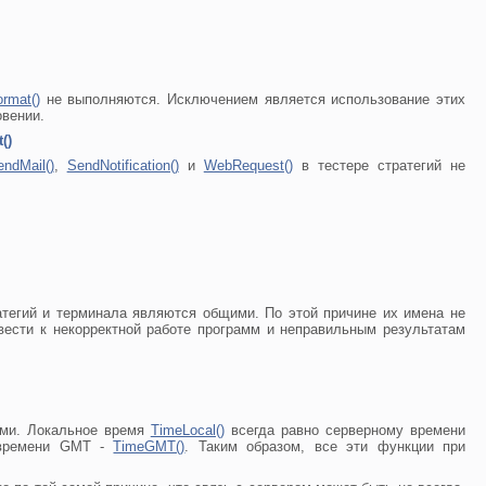
ormat()
не выполняются. Исключением является использование этих
овении.
()
ndMail()
,
SendNotification()
и
WebRequest()
в тестере стратегий не
тегий и терминала являются общими. По этой причине их имена не
ести к некорректной работе программ и неправильным результатам
ыми. Локальное время
TimeLocal()
всегда равно серверному времени
у времени GMT -
TimeGMT()
. Таким образом, все эти функции при