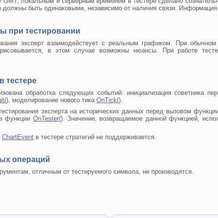
 GMT, локальным и серверным временем в тестере сделано сознательно 
я должны быть одинаковыми, независимо от наличия связи. Информация о
ы при тестировании
ования эксперт взаимодействует с реальным графиком. При обычном 
трисовывается, в этом случае возможны нюансы. При работе тест
в тестере
лизована обработка следующих событий: инициализация советника п
t()
, моделирование нового тика
OnTick()
.
 тестирования эксперта на исторических данных перед вызовом функци
 в функции
OnTester()
. Значение, возвращаемое данной функцией, испо
и
ChartEvent
в тестере стратегий не поддерживается.
вых операций
рументам, отличным от тестируемого символа, не производятся.