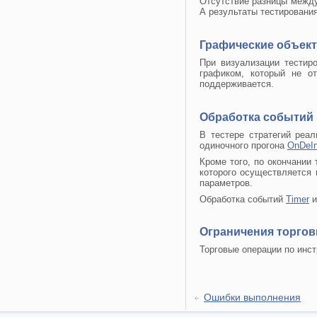
Отсутствие разницы между
А результаты тестировани
Графические объект
При визуализации тестир
графиком, который не о
поддерживается.
Обработка событий 
В тестере стратегий реа
одиночного прогона
OnDeIni
Кроме того, по окончании
которого осуществляется
параметров.
Обработка событий
Timer
Ограничения торго
Торговые операции по инст
Ошибки выполнения