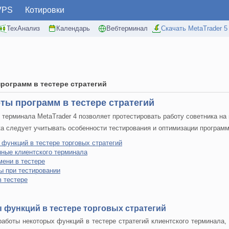
VPS
Котировки
ТехАнализ
Календарь
Вебтерминал
Скачать MetaTrader 5
рограмм в тестере стратегий
ты программ в тестере стратегий
о терминала MetaTrader 4 позволяет протестировать работу советника на
а следует учитывать особенности тестирования и оптимизации программ 
 функций в тестере торговых стратегий
ные клиентского терминала
ени в тестере
ы при тестировании
в тестере
 функций в тестере торговых стратегий
аботы некоторых функций в тестере стратегий клиентского терминала,