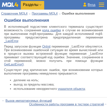
Разделы
Вход
Справочник MQL4
Программы MQL4
Ошибки выполнения
Ошибки выполнения
В исполняющей подсистеме клиентского терминала существует
возможность сохранения
кода ошибки
в случае ее возникновения
при выполнении mql4-программы. Для каждой исполняемой mql4-
программы предусмотрена предопределенная переменная
_LastError
.
Перед запуском функции
OnInit
переменная _LastError обнуляется.
При возникновении ошибочной ситуации во время вычислений или
в процессе вызова встроенной функции переменная _LastError
принимает соответствующий код ошибки. Значение, сохраненное в
этой переменной, можно получить при помощи функции
GetLastError()
.
Существует ряд критических ошибок, при возникновении которых
выполнение программы немедленно прерывается:
деление на ноль;
выход за пределы массива;
использование некорректного
указателя объекта
;
Вызов импортируемых функций
Особенности работы программ в тестере стратегий