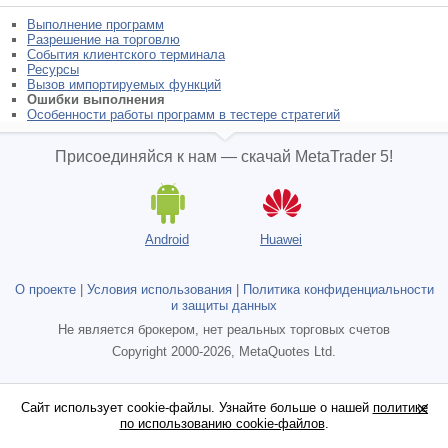
Выполнение программ
Разрешение на торговлю
События клиентского терминала
Ресурсы
Вызов импортируемых функций
Ошибки выполнения
Особенности работы программ в тестере стратегий
Присоединяйся к нам — скачай MetaTrader 5!
Android
Huawei
О проекте
|
Условия использования
|
Политика конфиденциальности
и защиты данных
Не является брокером, нет реальных торговых счетов
Copyright 2000-2026, MetaQuotes Ltd.
Сайт использует cookie-файлы. Узнайте больше о нашей
Сайт использует cookie-файлы. Узнайте больше о нашей
политике
политике
по использованию cookie-файлов
по использованию cookie-файлов
.
.