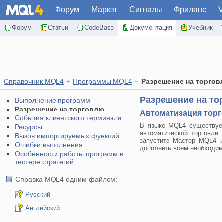
Форум
Маркет
Сигналы
Фриланс
Форум
Статьи
CodeBase
Документация
Учебник
Справочник MQL4
Программы MQL4
Разрешение на торго
Разрешение на то
Выполнение программ
Разрешение на торговлю
Автоматизация тор
События клиентского терминала
В языке MQL4 существуе
Ресурсы
автоматической торговли 
Вызов импортируемых функций
запустите Мастер MQL4 
Ошибки выполнения
дополнить всем необходи
Особенности работы программ в
тестере стратегий
Справка MQL4 одним файлом:
Русский
Английский