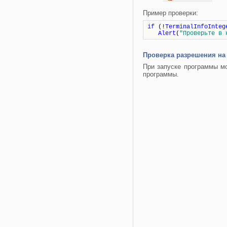
Пример проверки:
if
(!
TerminalInfoInteg
Alert
(
"Проверьте в 
Проверка разрешения на 
При запуске программы мо
программы.