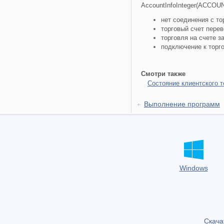
AccountInfoInteger(ACCO
нет соединения с т
торговый счет перев
торговля на счете з
подключение к торг
Смотри также
Состояние клиентского 
Выполнение программ
Windows
Скача