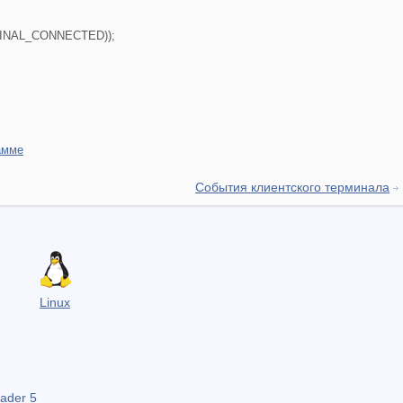
RMINAL_CONNECTED));
амме
События клиентского терминала
Linux
ader 5