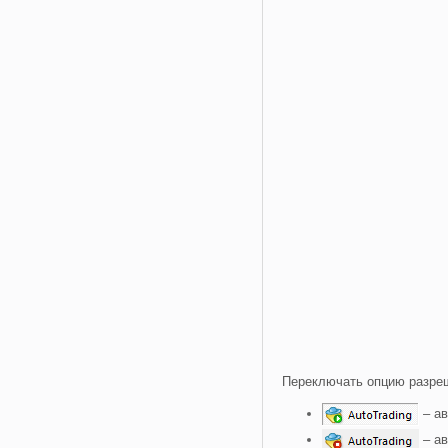
Переключать опцию разреш
– ав
– ав