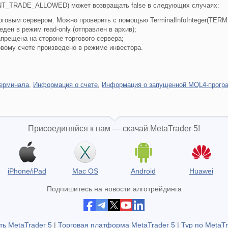
UNT_TRADE_ALLOWED) может возвращать false в следующих случаях:
орговым сервером. Можно проверить с помощью TerminalInfoInteger(TE
еден в режим read-only (отправлен в архив);
апрещена на стороне торгового сервера;
овому счете произведено в режиме инвестора.
терминала
,
Информация о счете
,
Информация о запущенной MQL4-прогр
Присоединяйся к нам — скачай MetaTrader 5!
iPhone/iPad
Mac OS
Android
Huawei
Подпишитесь на новости алготрейдинга
ть MetaTrader 5
|
Торговая платформа MetaTrader 5
|
Тур по MetaTr