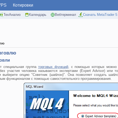
VPS
Котировки
ТехАнализ
Календарь
Вебтерминал
Скачать MetaTrader 5
влю
рговлю
говли
т специальная группа
торговых функций
, с помощью которых можно 
без участия человека называются экспертами (Expert Advisor) или т
и выберите опцию "
Советник (шаблон)". Она позволяет создать шаб
мым функционалом с помощью самостоятельного программирования.