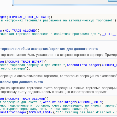
eger
(
TERMINAL_TRADE_ALLOWED
))
 в настройках терминала разрешение на автоматическую торговлю!"
)
er
(
MQL_TRADE_ALLOWED
))
тическая торговля запрещена в свойствах программы для "
,
__FILE__
 торговлю любым экспертам/скриптам для данного счета
торговлю может быть установлен на стороне торгового сервера. Пример 
ger
(
ACCOUNT_TRADE_EXPERT
))
еская торговля запрещена для счета "
,
AccountInfoInteger
(
ACCOUNT_
вого сервера"
);
запрещена автоматическая торговля, то торговые операции из экспертов
говли для данного счета
для конкретного торгового счета запрещены любые торговые операции
к торговому счету подключились с помощью инвесторского пароля:
ger
(
ACCOUNT_TRADE_ALLOWED
))
я запрещена для счета "
,
AccountInfoInteger
(
ACCOUNT_LOGIN
),
жно, подключение к торговому счету произведено по инвест паролю.
ьте журнал терминала, есть ли там такая запись:"
,
ountInfoInteger
(
ACCOUNT_LOGIN
),
"\': trading has been disabled - 