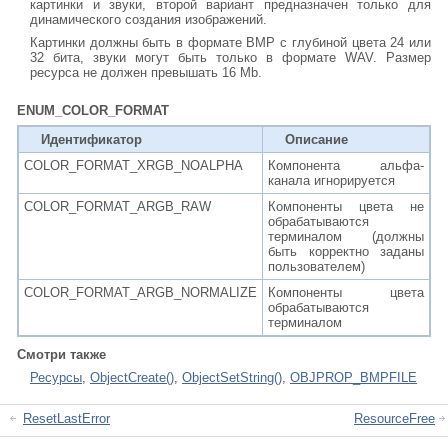
картинки и звуки, второй вариант предназначен только для
динамического создания изображений.
Картинки должны быть в формате BMP с глубиной цвета 24 или
32 бита, звуки могут быть только в формате WAV. Размер
ресурса не должен превышать 16 Mb.
ENUM_COLOR_FORMAT
Идентификатор
Описание
COLOR_FORMAT_XRGB_NOALPHA
Компонента альфа-
канала игнорируется
COLOR_FORMAT_ARGB_RAW
Компоненты цвета не
обрабатываются
терминалом (должны
быть корректно заданы
пользователем)
COLOR_FORMAT_ARGB_NORMALIZE
Компоненты цвета
обрабатываются
терминалом
Смотри также
Ресурсы
,
ObjectCreate()
,
ObjectSetString()
,
OBJPROP_BMPFILE
ResetLastError
ResourceFree