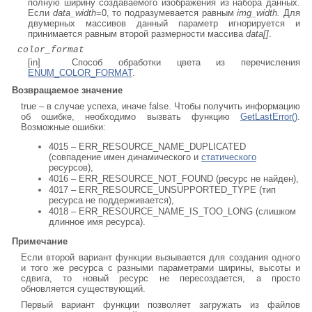
полную ширину создаваемого изображения из набора данных.
Если
data_width
=0, то подразумевается равным
img_width.
Д
ля
двумерных массивов данный параметр игнорируется и
принимается равным второй размерности массива
data[]
.
color_format
[in] Способ обработки цвета из перечисления
ENUM_COLOR_FORMAT
.
Возвращаемое значение
true – в случае успеха, иначе false. Чтобы получить информацию
об ошибке, необходимо вызвать функцию
GetLastError()
.
Возможные ошибки:
4015 – ERR_RESOURCE_NAME_DUPLICATED
(совпадение имен динамического и
статического
ресурсов),
4016 – ERR_RESOURCE_NOT_FOUND (ресурс не найден),
4017 – ERR_RESOURCE_UNSUPPORTED_TYPE (тип
ресурса не поддерживается),
4018 – ERR_RESOURCE_NAME_IS_TOO_LONG (слишком
длинное имя ресурса).
Примечание
Если второй вариант функции вызывается для создания одного
и того же ресурса с разными параметрами ширины, высоты и
сдвига, то новый ресурс не пересоздается, а просто
обновляется существующий.
Первый вариант функции позволяет загружать из файлов