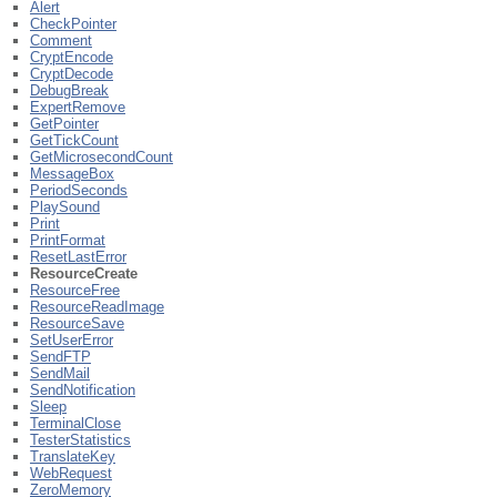
Alert
CheckPointer
Comment
CryptEncode
CryptDecode
DebugBreak
ExpertRemove
GetPointer
GetTickCount
GetMicrosecondCount
MessageBox
PeriodSeconds
PlaySound
Print
PrintFormat
ResetLastError
ResourceCreate
ResourceFree
ResourceReadImage
ResourceSave
SetUserError
SendFTP
SendMail
SendNotification
Sleep
TerminalClose
TesterStatistics
TranslateKey
WebRequest
ZeroMemory