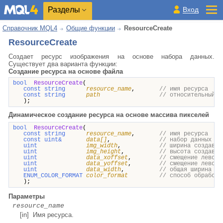
Разделы
Вход
Справочник MQL4
Общие функции
ResourceCreate
ResourceCreate
Создает ресурс изображения на основе набора данных.
Существует два варианта функции:
Создание ресурса на основе файла
bool
ResourceCreate
(
const string
resource_name
,
// имя ресурса
const string
path
// относительный п
);
Динамическое создание ресурса на основе массива пикселей
bool
ResourceCreate
(
const string
resource_name
,
// имя ресурса
const uint&
data[]
,
// набор данных в
uint
img_width
,
// ширина создавае
uint
img_height
,
// высота создавае
uint
data_xoffset
,
// смещение левого
uint
data_yoffset
,
// смещение левого
uint
data_width
,
// общая ширина из
ENUM_COLOR_FORMAT
color_format
// способ обработк
);
Параметры
resource_name
[in] Имя ресурса.