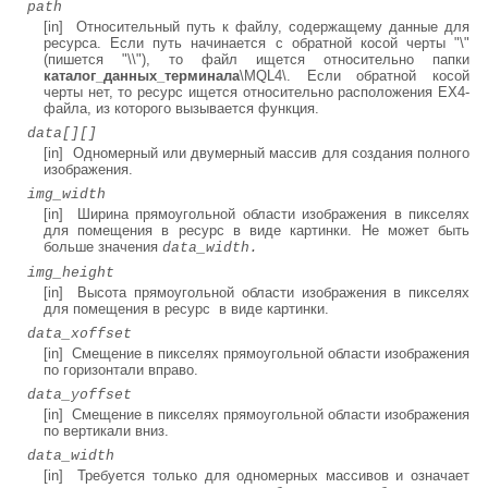
path
[in] Относительный путь к файлу, содержащему данные для
ресурса. Если путь начинается с обратной косой черты "\"
(пишется "\\"), то файл ищется относительно папки
каталог_данных_терминала
\MQL4\. Если обратной косой
черты нет, то ресурс ищется относительно расположения EX4-
файла, из которого вызывается функция.
data[][]
[in] Одномерный или двумерный массив для создания полного
изображения.
img_width
[in] Ширина прямоугольной области изображения в пикселях
для помещения в ресурс в виде картинки. Не может быть
больше значения
data_width.
img_height
[in] Высота прямоугольной области изображения в пикселях
для помещения в ресурс в виде картинки.
data_xoffset
[in] Смещение в пикселях прямоугольной области изображения
по горизонтали вправо.
data_yoffset
[in] Смещение в пикселях прямоугольной области изображения
по вертикали вниз.
data_width
[in] Требуется только для одномерных массивов и означает