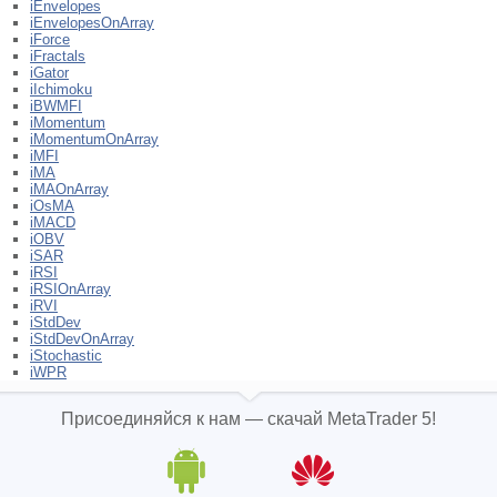
iEnvelopes
iEnvelopesOnArray
iForce
iFractals
iGator
iIchimoku
iBWMFI
iMomentum
iMomentumOnArray
iMFI
iMA
iMAOnArray
iOsMA
iMACD
iOBV
iSAR
iRSI
iRSIOnArray
iRVI
iStdDev
iStdDevOnArray
iStochastic
iWPR
Присоединяйся к нам — скачай MetaTrader 5!