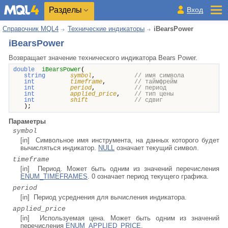
Разделы
Вход
Справочник MQL4
Технические индикаторы
iBearsPower
iBearsPower
Возвращает
значение
технического индикатора Bears Power.
double
iBearsPower
(
string
symbol
,
// имя символа
int
timeframe
,
// таймфрейм
int
period
,
// период
int
applied_price
,
// тип цены
int
shift
// сдвиг
);
Параметры
symbol
[in] Символьное имя инструмента, на данных которого будет
вычисляться индикатор.
NULL
означает текущий символ.
timeframe
[in] Период. Может быть одним из значений перечисления
ENUM_TIMEFRAMES
. 0 означает период текущего графика.
period
[in] Период усреднения для вычисления индикатора.
applied_price
[in] Используемая цена. Может быть одним из значений
перечисления
ENUM_APPLIED_PRICE
.