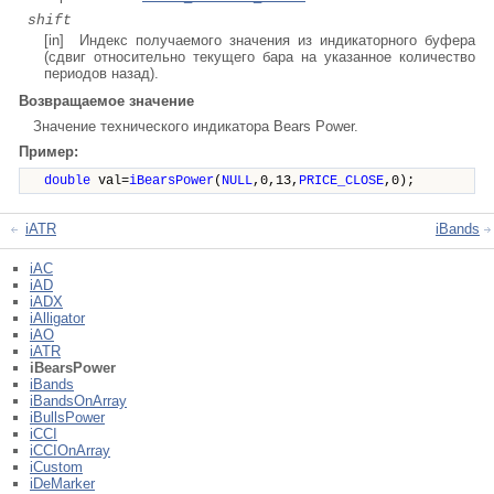
shift
[in] Индекс получаемого значения из индикаторного буфера
(сдвиг относительно текущего бара на указанное количество
периодов назад).
Возвращаемое значение
Значение
технического индикатора Bears Power.
Пример:
double
val=
iBearsPower
(
NULL
,0,13,
PRICE_CLOSE
,0);
iATR
iBands
iAC
iAD
iADX
iAlligator
iAO
iATR
iBearsPower
iBands
iBandsOnArray
iBullsPower
iCCI
iCCIOnArray
iCustom
iDeMarker