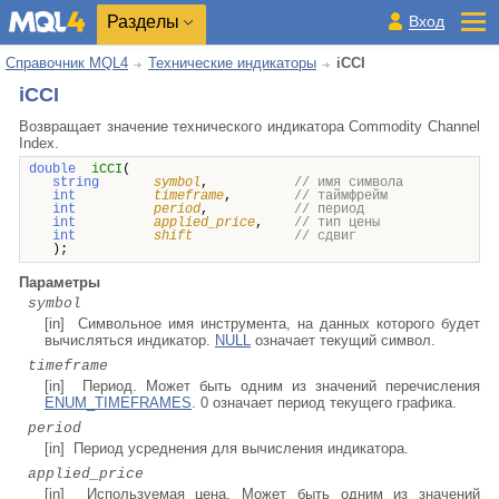
Разделы
Вход
Справочник MQL4
Технические индикаторы
iCCI
iCCI
Возвращает
значение
технического индикатора Commodity Channel
Index.
double
iCCI
(
string
symbol
,
// имя символа
int
timeframe
,
// таймфрейм
int
period
,
// период
int
applied_price
,
// тип цены
int
shift
// сдвиг
);
Параметры
symbol
[in] Символьное имя инструмента, на данных которого будет
вычисляться индикатор.
NULL
означает текущий символ.
timeframe
[in] Период. Может быть одним из значений перечисления
ENUM_TIMEFRAMES
. 0 означает период текущего графика.
period
[in] Период усреднения для вычисления индикатора.
applied_price
[in] Используемая цена. Может быть одним из значений