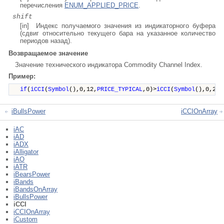
перечисления
ENUM_APPLIED_PRICE
.
shift
[in] Индекс получаемого значения из индикаторного буфера
(сдвиг относительно текущего бара на указанное количество
периодов назад).
Возвращаемое значение
Значение
технического индикатора Commodity Channel Index.
Пример:
if
(
iCCI
(
Symbol
(),0,12,
PRICE_TYPICAL
,0)>
iCCI
(
Symbol
(),0,20,
iBullsPower
iCCIOnArray
iAC
iAD
iADX
iAlligator
iAO
iATR
iBearsPower
iBands
iBandsOnArray
iBullsPower
iCCI
iCCIOnArray
iCustom