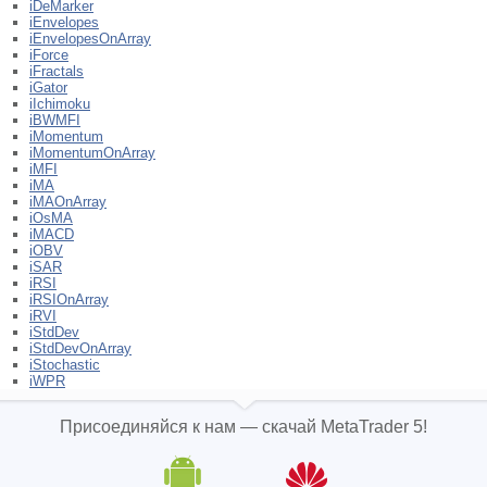
iDeMarker
iEnvelopes
iEnvelopesOnArray
iForce
iFractals
iGator
iIchimoku
iBWMFI
iMomentum
iMomentumOnArray
iMFI
iMA
iMAOnArray
iOsMA
iMACD
iOBV
iSAR
iRSI
iRSIOnArray
iRVI
iStdDev
iStdDevOnArray
iStochastic
iWPR
Присоединяйся к нам — скачай MetaTrader 5!