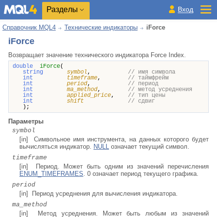
Разделы
Вход
Справочник MQL4
Технические индикаторы
iForce
iForce
Возвращает
значение
технического индикатора Force Index.
double
iForce
(
string
symbol
,
// имя символа
int
timeframe
,
// таймфрейм
int
period
,
// период
int
ma_method
,
// метод усреднения
int
applied_price
,
// тип цены
int
shift
// сдвиг
);
Параметры
symbol
[in] Символьное имя инструмента, на данных которого будет
вычисляться индикатор.
NULL
означает текущий символ.
timeframe
[in] Период. Может быть одним из значений перечисления
ENUM_TIMEFRAMES
. 0 означает период текущего графика.
period
[in] Период усреднения для вычисления индикатора.
ma_method
[in] Метод усреднения. Может быть любым из значений