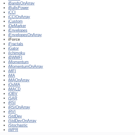
iBandsOnArray
iBullsPower
iCCI
iCCIOnArray
iCustom
iDeMarker
iEnvelopes
iEnvelopesOnArray
iForce
iFractals
iGator
iIchimoku
iBWMFI
iMomentum
iMomentumOnArray
iMFI
iMA
iMAOnArray
iOsMA
iMACD
iOBV
iSAR
iRSI
iRSIOnArray
iRVI
iStdDev
iStdDevOnArray
iStochastic
iWPR