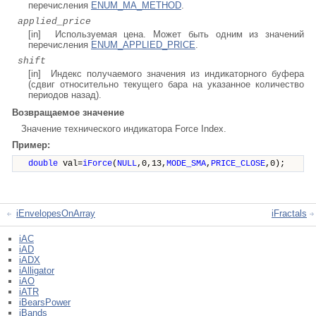
перечисления
ENUM_MA_METHOD
.
applied_price
[in] Используемая цена. Может быть одним из значений
перечисления
ENUM_APPLIED_PRICE
.
shift
[in] Индекс получаемого значения из индикаторного буфера
(сдвиг относительно текущего бара на указанное количество
периодов назад).
Возвращаемое значение
Значение
технического индикатора Force Index.
Пример:
double
val=
iForce
(
NULL
,0,13,
MODE_SMA
,
PRICE_CLOSE
,0);
iEnvelopesOnArray
iFractals
iAC
iAD
iADX
iAlligator
iAO
iATR
iBearsPower
iBands