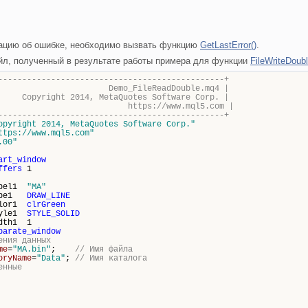
ацию об ошибке, необходимо вызвать функцию
GetLastError()
.
йл, полученный в результате работы примера для функции
FileWriteDoubl
-----------------------------------------------+
FileReadDouble.mq4 |
014, MetaQuotes Software Corp. |
s://www.mql5.com |
-----------------------------------------------+
opyright 2014, MetaQuotes Software Corp."
ttps://www.mql5.com"
.00"
art_window
ffers
1
abel1
"MA"
type1
DRAW_LINE
olor1
clrGreen
tyle1
STYLE_SOLID
dth1 1
parate_window
ения данных
me
=
"MA.bin"
;
// Имя файла
oryName
=
"Data"
;
// Имя каталога
енные