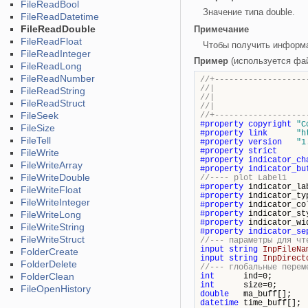
FileReadBool
Значение типа double.
FileReadDatetime
FileReadDouble
Примечание
FileReadFloat
Чтобы получить информ
FileReadInteger
Пример
(используется фа
FileReadLong
FileReadNumber
//+-------------------
//| Demo_
FileReadString
//| Copyright 2
FileReadStruct
//| http
FileSeek
//+-------------------
#property
copyright
"C
FileSize
#property
link
"h
FileTell
#property
version
"1
#property
strict
FileWrite
#property
indicator_ch
FileWriteArray
#property
indicator_bu
FileWriteDouble
//---- plot Label1
#property
indicator_l
FileWriteFloat
#property
indicator_
FileWriteInteger
#property
indicator_c
FileWriteLong
#property
indicator_s
#property
indicator_wi
FileWriteString
#property
indicator_se
FileWriteStruct
//--- параметры для чт
input
string
InpFileNa
FolderCreate
input
string
InpDirect
FolderDelete
//--- глобальные перем
FolderClean
int
ind=0;
int
size=0;
FileOpenHistory
double
ma_buff[];
datetime
time_buff[];