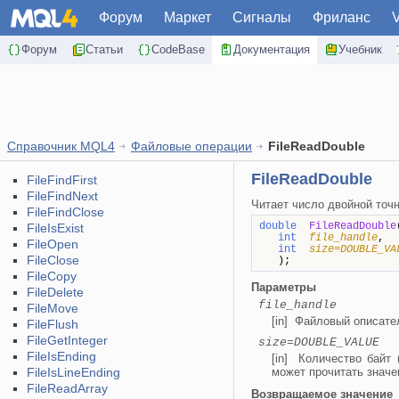
Форум
Маркет
Сигналы
Фриланс
Форум
Статьи
CodeBase
Документация
Учебник
Справочник MQL4
Файловые операции
FileReadDouble
FileReadDouble
FileFindFirst
FileFindNext
Читает число двойной точн
FileFindClose
double
FileReadDouble
FileIsExist
int
file_handle
FileOpen
int
size=DOUBLE_VA
FileClose
);
FileCopy
Параметры
FileDelete
file_handle
FileMove
[in] Файловый описат
FileFlush
FileGetInteger
size=DOUBLE_VALUE
FileIsEnding
[in] Количество байт
FileIsLineEnding
может прочитать значен
FileReadArray
Возвращаемое значение