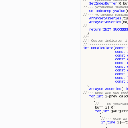
//--- привязка массива
SetIndexBuffer
(0,bu
//--- установка значен
SetIndexEmptyValue
(
//--- установка направ
ArraySetAsSeries
(ti
ArraySetAsSeries
(ma
//---
return
(
INIT_SUCCEED
}
//+-------------------
//| Custom in
//+-------------------
int
OnCalculate
(
const
const
const
const
const
const
const
const
const
const
{
ArraySetAsSeries
(
ti
//--- цикл для еще нео
for
(
int
i=prev_calcu
{
//--- по умолчан
buff[i]=0;
for
(
int
j=0;j<si
{
//--- если да
if
(
time
[i]==t
{