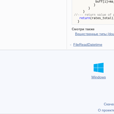
buff[i]=ma_bu
}
}
}
//--- return value of 
return
(rates_total)
}
Смотри также
Вещественные типы (doubl
FileReadDatetime
Windows
Скача
О проект