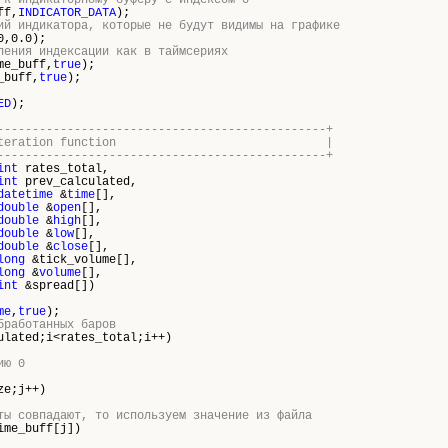
 к индикаторному буферу с индексом 0
ff,
INDICATOR_DATA
);
ий индикатора, которые не будут видимы на графике
0,0.0);
ления индексации как в таймсериях
me_buff,
true
);
_buff,
true
);
ED
);
-----------------------------------------------+
dicator iteration function |
-----------------------------------------------+
int
rates_total,
int
prev_calculated,
datetime
&
time
[],
double
&
open
[],
double
&
high
[],
double
&
low
[],
double
&
close
[],
long
&tick_volume[],
long
&
volume
[],
int
&spread[])
me
,
true
);
бработанных баров
lated;i<rates_total;i++)
ию 0
ze;j++)
ты совпадают, то используем значение из файла
ime_buff[j])