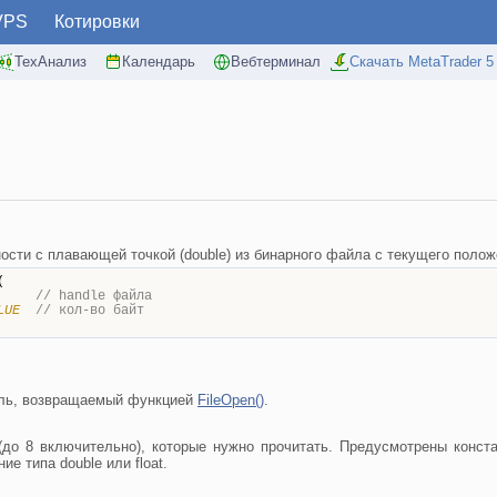
VPS
Котировки
ТехАнализ
Календарь
Вебтерминал
Скачать MetaTrader 5
ости с плавающей точкой (double) из бинарного файла с текущего поло
(
,
// handle файла
LUE
// кол-во байт
ель, возвращаемый функцией
FileOpen()
.
 (до 8 включительно), которые нужно прочитать. Предусмотрены кон
ие типа double или float.