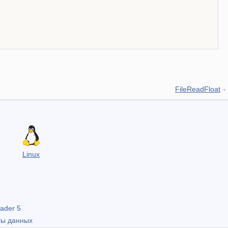
FileReadFloat
Linux
ader 5
ты данных