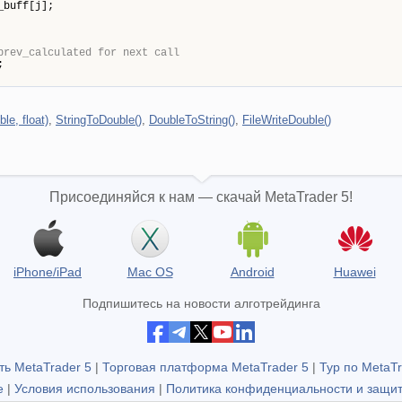
ff[j];
prev_calculated for next call
;
e, float)
,
StringToDouble()
,
DoubleToString()
,
FileWriteDouble()
Присоединяйся к нам — скачай MetaTrader 5!
iPhone/iPad
Mac OS
Android
Huawei
Подпишитесь на новости алготрейдинга
ть MetaTrader 5
|
Торговая платформа MetaTrader 5
|
Тур по MetaTr
е
|
Условия использования
|
Политика конфиденциальности и защи