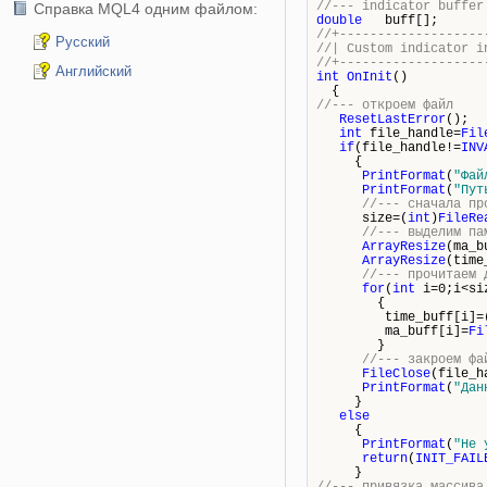
//--- indicator buffer
Справка MQL4 одним файлом:
double
buff[];
//+-------------------
Русский
//| Custom ind
//+-------------------
Английский
int
OnInit
()
{
//--- откроем файл
ResetLastError
();
int
file_handle=
Fil
if
(file_handle!=
INV
{
PrintFormat
(
"Фай
PrintFormat
(
"Пут
//--- сначала пр
size=(
int
)
FileRe
//--- выделим па
ArrayResize
(ma_b
ArrayResize
(time
//--- прочитаем 
for
(
int
i=0;i<si
{
time_buff[i]=
ma_buff[i]=
Fi
}
//--- закроем фа
FileClose
(file_h
PrintFormat
(
"Дан
}
else
{
PrintFormat
(
"Не 
return
(
INIT_FAIL
}