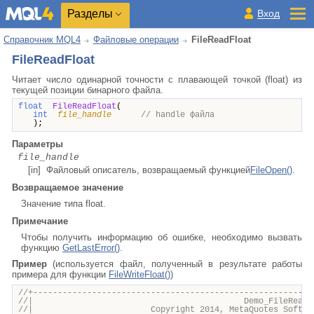
Разделы
Вход
Справочник MQL4
Файловые операции
FileReadFloat
FileReadFloat
Читает число одинарной точности с плавающей точкой (float) из
текущей позиции бинарного файла.
float
FileReadFloat
(
int
file_handle
// handle файла
);
Параметры
file_handle
[in] Файловый описатель, возвращаемый функцией
FileOpen()
.
Возвращаемое значение
Значение типа float.
Примечание
Чтобы получить информацию об ошибке, необходимо вызвать
функцию
GetLastError()
.
Пример
(используется файл, полученный в результате работы
примера для функции
FileWriteFloat()
)
//+---------------------------------------------------------
//| Demo_FileReadFloat.m
//| Copyright 2014, MetaQuotes Software 