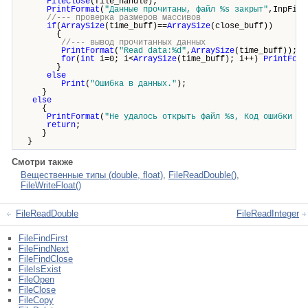
FileClose
(file_handle);
PrintFormat
(
"Данные прочитаны, файл %s закрыт"
,InpFile
//--- проверка размеров массивов
if
(
ArraySize
(time_buff)==
ArraySize
(close_buff))
{
//--- вывод прочитанных данных
PrintFormat
(
"Read data:%d"
,
ArraySize
(time_buff));
for
(
int
i=0; i<
ArraySize
(time_buff); i++)
PrintForm
}
else
Print
(
"Ошибка в данных."
);
}
else
{
PrintFormat
(
"Не удалось открыть файл %s, Код ошибки = 
return
;
}
}
Смотри также
Вещественные типы (double, float)
,
FileReadDouble()
,
FileWriteFloat()
FileReadDouble
FileReadInteger
FileFindFirst
FileFindNext
FileFindClose
FileIsExist
FileOpen
FileClose
FileCopy