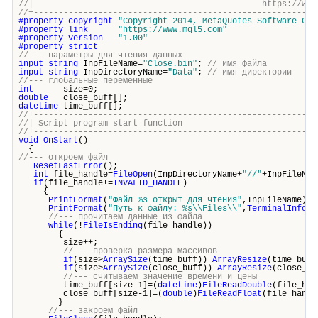
//| https://www.mql5.c
//+---------------------------------------------------------
#property
copyright
"Copyright 2014, MetaQuotes Software Cor
#property
link
"https://www.mql5.com"
#property
version
"1.00"
#property
strict
//--- параметры для чтения данных
input
string
InpFileName=
"Close.bin"
;
// имя файла
input
string
InpDirectoryName=
"Data"
;
// имя директории
//--- глобальные переменные
int
size=0;
double
close_buff[];
datetime
time_buff[];
//+---------------------------------------------------------
//| Script program start funct
//+---------------------------------------------------------
void
OnStart
()
{
//--- откроем файл
ResetLastError
();
int
file_handle=
FileOpen
(InpDirectoryName+
"//"
+InpFileNam
if
(file_handle!=
INVALID_HANDLE
)
{
PrintFormat
(
"Файл %s открыт для чтения"
,InpFileName);
PrintFormat
(
"Путь к файлу: %s\\Files\\"
,
TerminalInfoSt
//--- прочитаем данные из файла
while
(!
FileIsEnding
(file_handle))
{
size++;
//--- проверка размера массивов
if
(size>
ArraySize
(time_buff))
ArrayResize
(time_buff
if
(size>
ArraySize
(close_buff))
ArrayResize
(close_bu
//--- считываем значение времени и цены
time_buff[size-1]=(
datetime
)
FileReadDouble
(file_han
close_buff[size-1]=(
double
)
FileReadFloat
(file_handl
}
//--- закроем файл