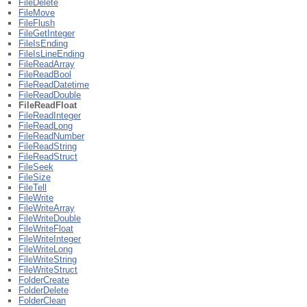
FileDelete
FileMove
FileFlush
FileGetInteger
FileIsEnding
FileIsLineEnding
FileReadArray
FileReadBool
FileReadDatetime
FileReadDouble
FileReadFloat
FileReadInteger
FileReadLong
FileReadNumber
FileReadString
FileReadStruct
FileSeek
FileSize
FileTell
FileWrite
FileWriteArray
FileWriteDouble
FileWriteFloat
FileWriteInteger
FileWriteLong
FileWriteString
FileWriteStruct
FolderCreate
FolderDelete
FolderClean