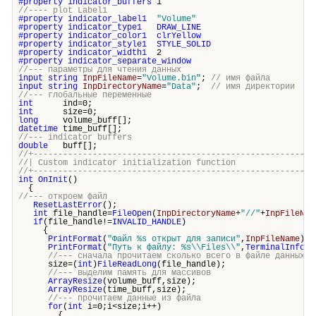
#property
indicator_buffers
1
//---- plot Label1
#property
indicator_label1
"Volume"
#property
indicator_type1
DRAW_LINE
#property
indicator_color1
clrYellow
#property
indicator_style1
STYLE_SOLID
#property
indicator_width1
2
#property
indicator_separate_window
//--- параметры для чтения данных
input
string
InpFileName
=
"Volume.bin"
;
// имя файла
input
string
InpDirectoryName
=
"Data"
;
// имя директории
//--- глобальные переменные
int
ind=0;
int
size=0;
long
volume_buff[];
datetime
time_buff[];
//--- indicator buffers
double
buff[];
//+---------------------------------------------------------
//| Custom indicator initialization fun
//+---------------------------------------------------------
int
OnInit
()
{
//--- откроем файл
ResetLastError
();
int
file_handle=
FileOpen
(
InpDirectoryName
+
"//"
+
InpFileNam
if
(file_handle!=
INVALID_HANDLE
)
{
PrintFormat
(
"Файл %s открыт для записи"
,
InpFileName
);
PrintFormat
(
"Путь к файлу: %s\\Files\\"
,
TerminalInfoSt
//--- сначала прочитаем сколько всего в файле данных
size=(
int
)
FileReadLong
(file_handle);
//--- выделим память для массивов
ArrayResize
(volume_buff,size);
ArrayResize
(time_buff,size);
//--- прочитаем данные из файла
for
(
int
i=0;i<size;i++)
{