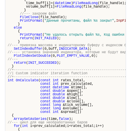
time_buff[i]=(
datetime
)
FileReadLong
(file_handle);
volume_buff[i]=
FileReadLong
(file_handle);
}
//--- закроем файл
FileClose
(file_handle);
PrintFormat
(
"Данные прочитаны, файл %s закрыт"
,
InpFile
}
else
{
PrintFormat
(
"Не удалось открыть файл %s, Код ошибки = 
return
(
INIT_FAILED
);
}
//--- привязка массива к индикаторному буферу с индексом 0
SetIndexBuffer
(0,buff,
INDICATOR_DATA
);
//---- установка значений индикатора, которые не будут видим
PlotIndexSetDouble
(0,
PLOT_EMPTY_VALUE
,0);
//---
return
(
INIT_SUCCEEDED
);
}
//+---------------------------------------------------------
//| Custom indicator iteration func
//+---------------------------------------------------------
int
OnCalculate
(
const
int
rates_total,
const
int
prev_calculated,
const
datetime
&time[],
const
double
&open[],
const
double
&high[],
const
double
&low[],
const
double
&close[],
const
long
&tick_volume[],
const
long
&volume[],
const
int
&spread[])
{
ArraySetAsSeries
(time,
false
);
//--- цикл для еще необработанных баров
for
(
int
i=prev_calculated;i<rates_total;i++)
{