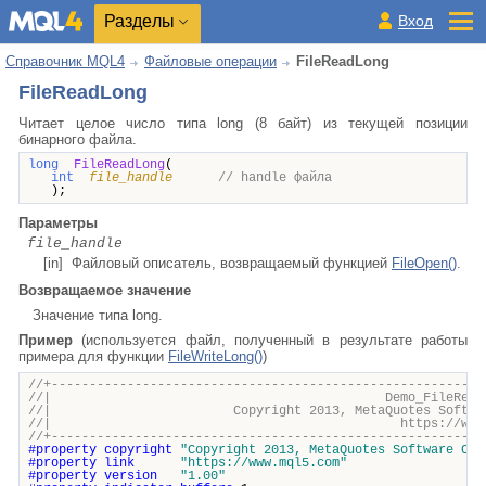
Разделы
Вход
Справочник MQL4
Файловые операции
FileReadLong
FileReadLong
Читает целое число типа long (8 байт) из текущей позиции
бинарного файла.
long
FileReadLong
(
int
file_handle
// handle файла
);
Параметры
file_handle
[in] Файловый описатель, возвращаемый функцией
FileOpen()
.
Возвращаемое значение
Значение типа long.
Пример
(используется файл, полученный в результате работы
примера для функции
FileWriteLong()
)
//+---------------------------------------------------------
//| Demo_FileReadLong.m
//| Copyright 2013, MetaQuotes Software 
//| https://www.mql5.c
//+---------------------------------------------------------
#property
copyright
"Copyright 2013, MetaQuotes Software Cor
#property
link
"https://www.mql5.com"
#property
version
"1.00"