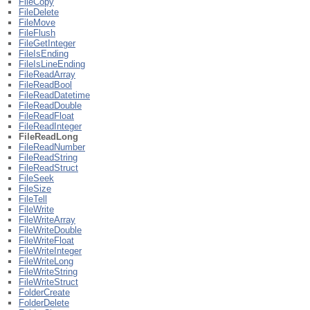
FileCopy
FileDelete
FileMove
FileFlush
FileGetInteger
FileIsEnding
FileIsLineEnding
FileReadArray
FileReadBool
FileReadDatetime
FileReadDouble
FileReadFloat
FileReadInteger
FileReadLong
FileReadNumber
FileReadString
FileReadStruct
FileSeek
FileSize
FileTell
FileWrite
FileWriteArray
FileWriteDouble
FileWriteFloat
FileWriteInteger
FileWriteLong
FileWriteString
FileWriteStruct
FolderCreate
FolderDelete