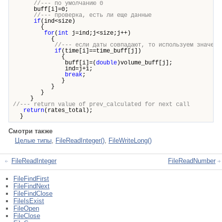
//--- по умолчанию 0
buff[i]=0;
//--- проверка, есть ли еще данные
if
(ind<size)
{
for
(
int
j=ind;j<size;j++)
{
//--- если даты совпадают, то используем значени
if
(time[i]==time_buff[j])
{
buff[i]=(
double
)volume_buff[j];
ind=j+1;
break
;
}
}
}
}
//--- return value of prev_calculated for next call
return
(rates_total);
}
Смотри также
Целые типы
,
FileReadInteger()
,
FileWriteLong()
FileReadInteger
FileReadNumber
FileFindFirst
FileFindNext
FileFindClose
FileIsExist
FileOpen
FileClose